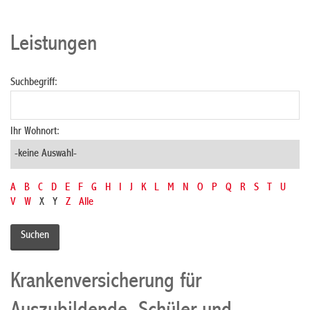
Leistungen
Suchbegriff:
Ihr Wohnort:
A
B
C
D
E
F
G
H
I
J
K
L
M
N
O
P
Q
R
S
T
U
V
W
X
Y
Z
Alle
Krankenversicherung für