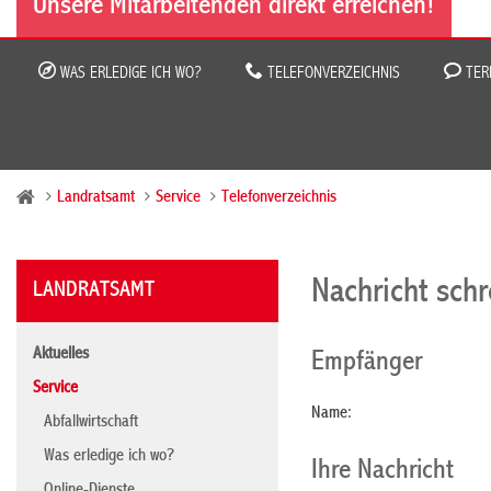
Unsere Mitarbeitenden direkt erreichen!
WAS ERLEDIGE ICH WO?
TELEFONVERZEICHNIS
TER
Landratsamt
Service
Telefonverzeichnis
Nachricht sch
LANDRATSAMT
Aktuelles
Empfänger
Service
Name:
Abfallwirtschaft
Was erledige ich wo?
Ihre Nachricht