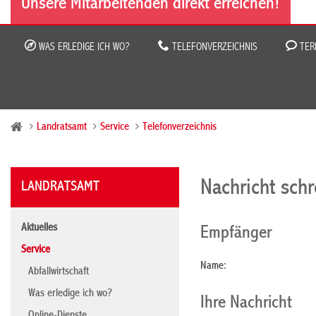
Unsere Mitarbeitenden direkt erreichen!
WAS ERLEDIGE ICH WO?
TELEFONVERZEICHNIS
TER
Landratsamt
Service
Telefonverzeichnis
Nachricht sch
LANDRATSAMT
Aktuelles
Empfänger
Service
Name:
Abfallwirtschaft
Was erledige ich wo?
Ihre Nachricht