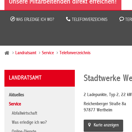
Unsere Mitarbeitenden direkt erreichen!
WAS ERLEDIGE ICH WO?
TELEFONVERZEICHNIS
TER
Landratsamt
Service
Telefonverzeichnis
Stadtwerke We
LANDRATSAMT
2 Ladepunkte, Typ 2, 22 kW
Aktuelles
Reichenberger Straße 8a
Service
97877 Wertheim
Abfallwirtschaft
Was erledige ich wo?
Karte anzeigen