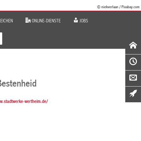
© niekverlaan / Pixabay.com
EICHEN
ONLINE-DIENSTE
JOBS
Bestenheid
ww.stadtwerke-wertheim.de/