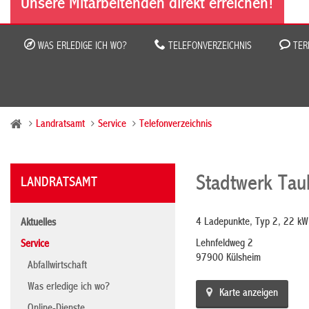
Unsere Mitarbeitenden direkt erreichen!
WAS ERLEDIGE ICH WO?
TELEFONVERZEICHNIS
TER
Landratsamt
Service
Telefonverzeichnis
Stadtwerk Tau
LANDRATSAMT
4 Ladepunkte, Typ 2, 22 kW
Aktuelles
Lehnfeldweg 2
Service
97900 Külsheim
Abfallwirtschaft
Was erledige ich wo?
Karte anzeigen