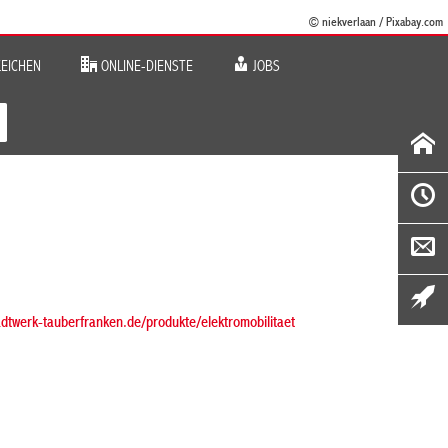
© niekverlaan / Pixabay.com
EICHEN
ONLINE-DIENSTE
JOBS
tadtwerk-tauberfranken.de/produkte/elektromobilitaet