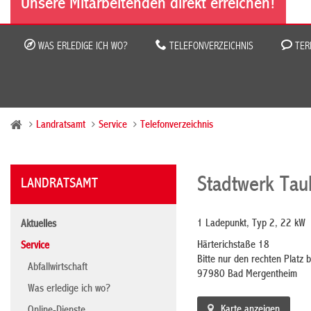
Unsere Mitarbeitenden direkt erreichen!
WAS ERLEDIGE ICH WO?
TELEFONVERZEICHNIS
TER
Landratsamt
Service
Telefonverzeichnis
Stadtwerk Tau
LANDRATSAMT
1 Ladepunkt, Typ 2, 22 kW
Aktuelles
Härterichstaße 18
Service
Bitte nur den rechten Platz 
Abfallwirtschaft
97980 Bad Mergentheim
Was erledige ich wo?
Karte anzeigen