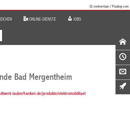
© niekverlaan / Pixabay.com
EICHEN
ONLINE-DIENSTE
JOBS
inde Bad Mergentheim
tadtwerk-tauberfranken.de/produkte/elektromobilitaet