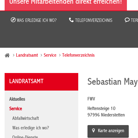
Unsere Mitarbeitenden direkt erreichen!
WAS ERLEDIGE ICH WO?
TELEFONVERZEICHNIS
TER
Landratsamt
Service
Telefonverzeichnis
Sebastian May
LANDRATSAMT
FWV
Aktuelles
Heftensteige 10
Service
97996 Niederstetten
Abfallwirtschaft
Was erledige ich wo?
Karte anzeigen