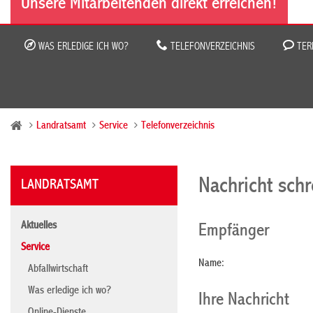
Unsere Mitarbeitenden direkt erreichen!
WAS ERLEDIGE ICH WO?
TELEFONVERZEICHNIS
TER
Landratsamt
Service
Telefonverzeichnis
Nachricht sch
LANDRATSAMT
Aktuelles
Empfänger
Service
Name:
Abfallwirtschaft
Was erledige ich wo?
Ihre Nachricht