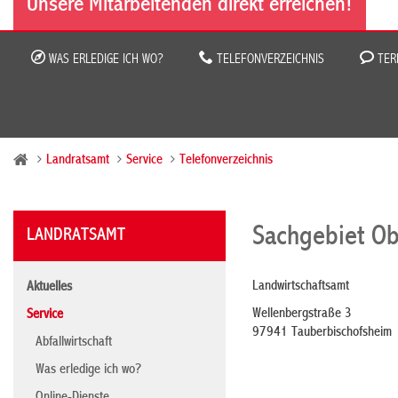
Unsere Mitarbeitenden direkt erreichen!
WAS ERLEDIGE ICH WO?
TELEFONVERZEICHNIS
TER
Landratsamt
Service
Telefonverzeichnis
Sachgebiet Ob
LANDRATSAMT
Landwirtschaftsamt
Aktuelles
Wellenbergstraße 3
Service
97941 Tauberbischofsheim
Abfallwirtschaft
Was erledige ich wo?