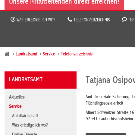
Unsere Mitarbeitenden direkt erreichen!
WAS ERLEDIGE ICH WO?
TELEFONVERZEICHNIS
TER
Landratsamt
Service
Telefonverzeichnis
Tatjana Osipo
LANDRATSAMT
Amt für soziale Sicherung, T
Aktuelles
Flüchtlingssozialarbeit
Service
Albert-Schweitzer-Straße 16
Abfallwirtschaft
97941 Tauberbischofsheim
Was erledige ich wo?