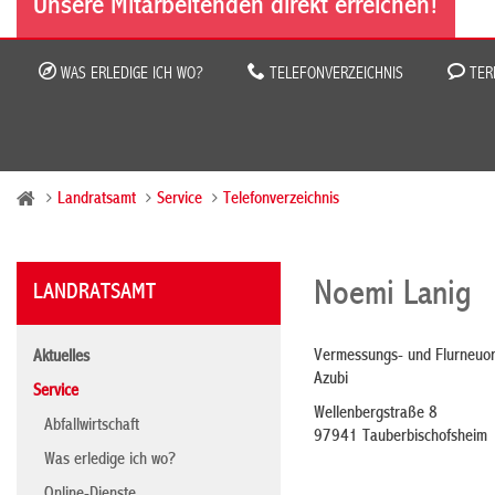
Unsere Mitarbeitenden direkt erreichen!
WAS ERLEDIGE ICH WO?
TELEFONVERZEICHNIS
TER
Landratsamt
Service
Telefonverzeichnis
Noemi Lanig
LANDRATSAMT
Vermessungs- und Flurneuo
Aktuelles
Azubi
Service
Wellenbergstraße 8
Abfallwirtschaft
97941 Tauberbischofsheim
Was erledige ich wo?