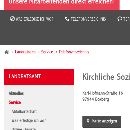
Unsere Mitarbeitenden direkt erreichen!
WAS ERLEDIGE ICH WO?
TELEFONVERZEICHNIS
TER
Landratsamt
Service
Telefonverzeichnis
Kirchliche Soz
LANDRATSAMT
Karl-Hofmann-Straße 1b
Aktuelles
97944 Boxberg
Service
Abfallwirtschaft
Was erledige ich wo?
Karte anzeigen