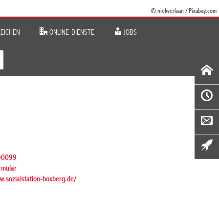
© niekverlaan / Pixabay.com
EICHEN
ONLINE-DIENSTE
JOBS
90099
rmular
ww.sozialstation-boxberg.de/