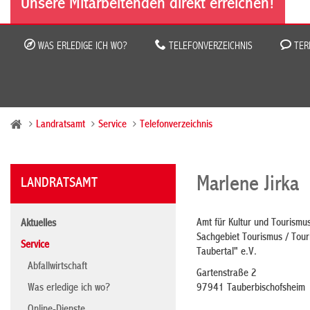
Unsere Mitarbeitenden direkt erreichen!
WAS ERLEDIGE ICH WO?
TELEFONVERZEICHNIS
TER
Landratsamt
Service
Telefonverzeichnis
Marlene Jirka
LANDRATSAMT
Amt für Kultur und Tourismu
Aktuelles
Sachgebiet Tourismus / Tour
Service
Taubertal" e.V.
Abfallwirtschaft
Gartenstraße 2
Was erledige ich wo?
97941 Tauberbischofsheim