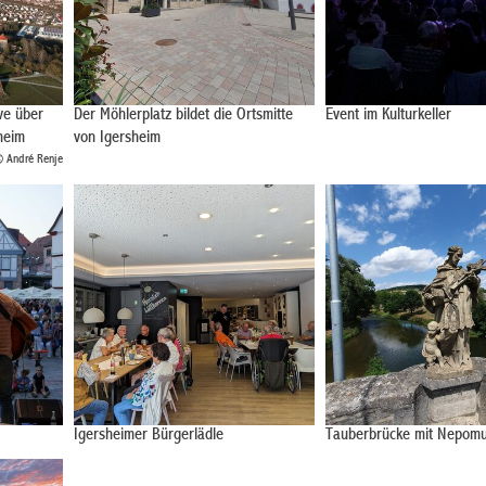
ve über
Der Möhlerplatz bildet die Ortsmitte
Event im Kulturkeller
heim
von Igersheim
 André Renje
Igersheimer Bürgerlädle
Tauberbrücke mit Nepomu