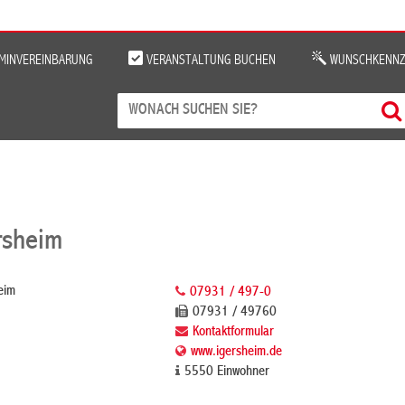
MINVEREINBARUNG
VERANSTALTUNG BUCHEN
WUNSCHKENNZ
rsheim
eim
07931 / 497-0
07931 / 49760
Kontaktformular
www.igersheim.de
5550 Einwohner