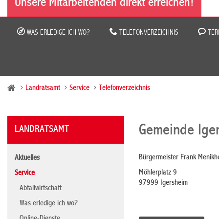
Unsere Mitarbeitenden direkt erreichen!
WAS ERLEDIGE ICH WO?
TELEFONVERZEICHNIS
TER
Landratsamt
Service
Telefonverzeichnis
Gemeinde Ige
LANDRATSAMT
Bürgermeister Frank Menikh
Aktuelles
Möhlerplatz 9
Service
97999 Igersheim
Abfallwirtschaft
Was erledige ich wo?