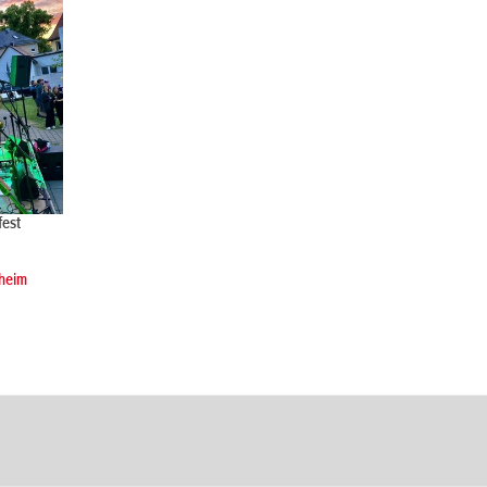
fest
heim