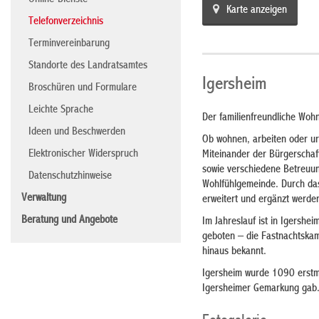
Online-Dienste
Karte anzeigen
Telefonverzeichnis
Terminvereinbarung
Standorte des Landratsamtes
Igersheim
Broschüren und Formulare
Leichte Sprache
Der familienfreundliche Wohn
Ideen und Beschwerden
Ob wohnen, arbeiten oder url
Elektronischer Widerspruch
Miteinander der Bürgerscha
sowie verschiedene Betreuun
Datenschutzhinweise
Wohlfühlgemeinde. Durch das
Verwaltung
erweitert und ergänzt werde
Beratung und Angebote
Im Jahreslauf ist in Igershe
geboten – die Fastnachtskam
hinaus bekannt.
Igersheim wurde 1090 erstma
Igersheimer Gemarkung gab. 