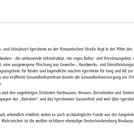
- und Urlaubsort Igersheim an der Romantischen Straße liegt in der Mitte des 
auben - die umfassende Infrastruktur, ein reges Kultur- und Vereinsangebot, 
ft, eine ausgewogene Mischung aus Gewerbe-, Handwerks- und Dienstleistung
gsangebote für Kinder und Jugendliche machen Igersheim für Jung und Alt zur
 neu eröffnete Gesundheitszentrum konnte die Gesundheitsversorgung vor Ort 
n.
im und den zugehörigen Ortsteilen Harthausen, Neuses, Bernsfelden und Simmri
pagne der „Kalroben“ und das Igersheimer Gassenfest sind weit über Igersh
ls urkundlich erwähnt, wobei es auch archäologische Funde aus der Jungsteinz
Wahrzeichen ist die weithin sichtbare ehemalige Deutschordensburg Neuhaus.