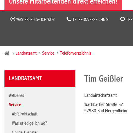
Unsere Mitarbeitenden direkt erreichen!
WAS ERLEDIGE ICH WO?
TELEFONVERZEICHNIS
TER
Landratsamt
Service
Telefonverzeichnis
Tim Geißler
LANDRATSAMT
Landwirtschaftsamt
Aktuelles
Wachbacher Straße 52
Service
97980 Bad Mergentheim
Abfallwirtschaft
Was erledige ich wo?