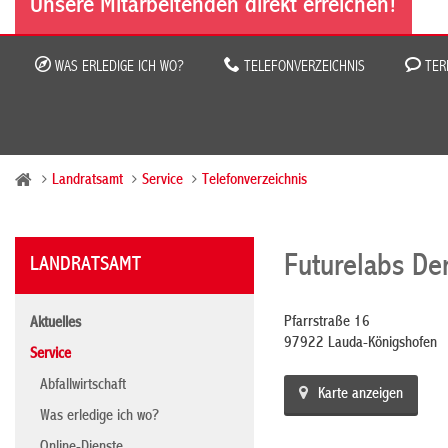
Unsere Mitarbeitenden direkt erreichen!
WAS ERLEDIGE ICH WO?
TELEFONVERZEICHNIS
TER
Landratsamt
Service
Telefonverzeichnis
Futurelabs D
LANDRATSAMT
Pfarrstraße 16
Aktuelles
97922 Lauda-Königshofen
Service
Abfallwirtschaft
Karte anzeigen
Was erledige ich wo?