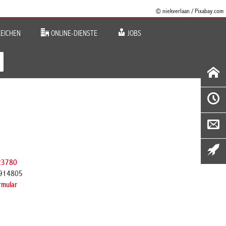
© niekverlaan / Pixabay.com
EICHEN
ONLINE-DIENSTE
JOBS
23780
 914805
rmular