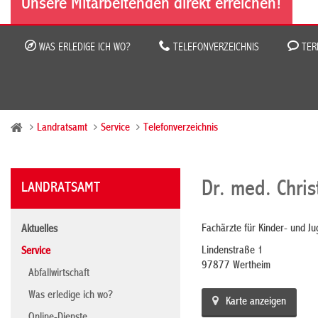
Unsere Mitarbeitenden direkt erreichen!
WAS ERLEDIGE ICH WO?
TELEFONVERZEICHNIS
TER
Landratsamt
Service
Telefonverzeichnis
Dr. med. Chris
LANDRATSAMT
Fachärzte für Kinder- und Ju
Aktuelles
Lindenstraße 1
Service
97877 Wertheim
Abfallwirtschaft
Was erledige ich wo?
Karte anzeigen