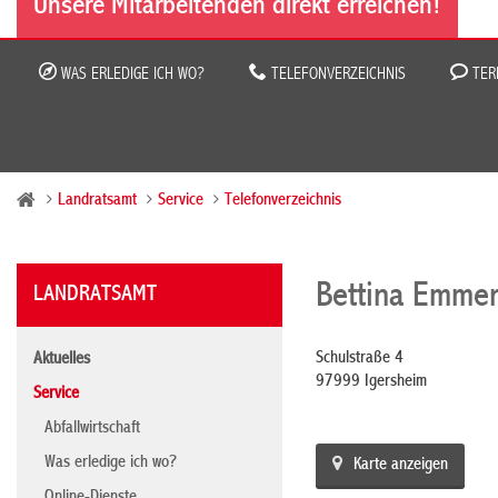
Unsere Mitarbeitenden direkt erreichen!
WAS ERLEDIGE ICH WO?
TELEFONVERZEICHNIS
TER
Landratsamt
Service
Telefonverzeichnis
Bettina Emmer
LANDRATSAMT
Schulstraße 4
Aktuelles
97999 Igersheim
Service
Abfallwirtschaft
Was erledige ich wo?
Karte anzeigen