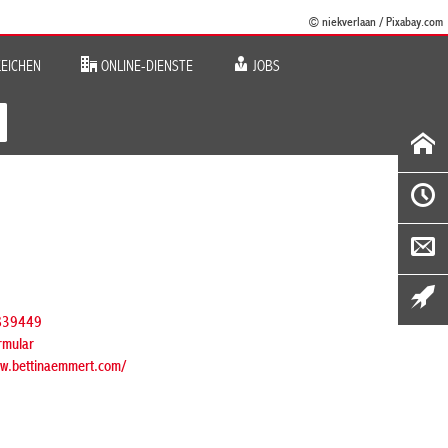
© niekverlaan / Pixabay.com
EICHEN
ONLINE-DIENSTE
JOBS
839449
rmular
ww.bettinaemmert.com/