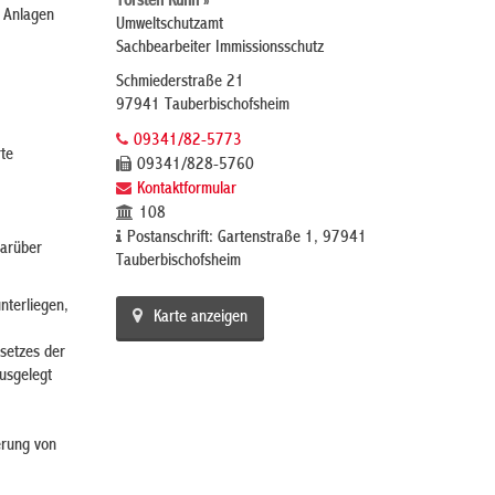
Torsten Kuhn »
e Anlagen
Umweltschutzamt
Sachbearbeiter Immissionsschutz
Schmiederstraße 21
97941 Tauberbischofsheim
09341/82-5773
te
09341/828-5760
Kontaktformular
108
Postanschrift: Gartenstraße 1, 97941
darüber
Tauberbischofsheim
nterliegen,
Karte anzeigen
setzes der
usgelegt
erung von