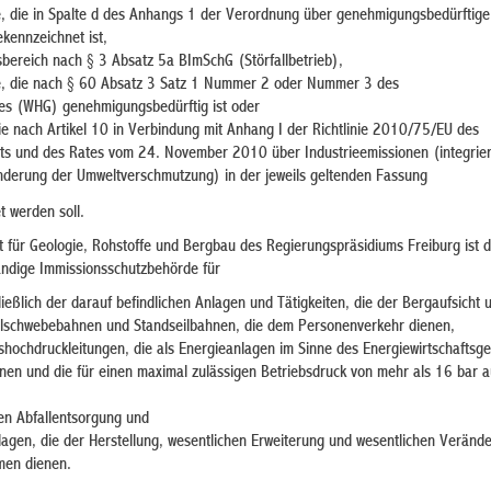
, die in Spalte d des Anhangs 1 der Verordnung über genehmigungsbedürftig
kennzeichnet ist,
sbereich nach § 3 Absatz 5a BImSchG (Störfallbetrieb),
e, die nach § 60 Absatz 3 Satz 1 Nummer 2 oder Nummer 3 des
es (WHG) genehmigungsbedürftig ist oder
e nach Artikel 10 in Verbindung mit Anhang I der Richtlinie 2010/75/EU des
ts und des Rates vom 24. November 2010 über Industrieemissionen (integrier
derung der Umweltverschmutzung) in der jeweils geltenden Fassung
t werden soll.
 für Geologie, Rohstoffe und Bergbau des Regierungspräsidiums Freiburg ist 
ändige Immissionsschutzbehörde für
ießlich der darauf befindlichen Anlagen und Tätigkeiten, die der Bergaufsicht u
ilschwebebahnen und Standseilbahnen, die dem Personenverkehr dienen,
shochdruckleitungen, die als Energieanlagen im Sinne des Energiewirtschaftsge
nen und die für einen maximal zulässigen Betriebsdruck von mehr als 16 bar a
en Abfallentsorgung und
lagen, die der Herstellung, wesentlichen Erweiterung und wesentlichen Veränd
men dienen.