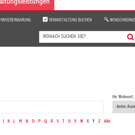
altungsleistungen
MINVEREINBARUNG
VERANSTALTUNG BUCHEN
WUNSCHKENNZ
Ihr Wohnort:
J
K
L
M
N
O
P
Q
R
S
T
U
V
W
X
Y
Z
Alle