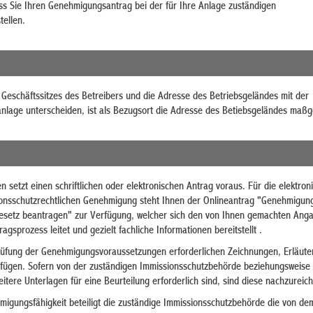
ass Sie Ihren Genehmigungsantrag bei der für Ihre Anlage zuständigen
tellen.
Geschäftssitzes des Betreibers und die Adresse des Betriebsgeländes mit der
lage unterscheiden, ist als Bezugsort die Adresse des Betiebsgeländes maßge
setzt einen schriftlichen oder elektronischen Antrag voraus.
Für die elektron
onsschutzrechtlichen Genehmigung steht Ihnen der
Onlineantrag "Genehmigun
esetz beantragen" zur Verfügung, welcher sich den von Ihnen gemachten Ang
agsprozess leitet und gezielt fachliche Informationen bereitstellt
.
rüfung der Genehmigungsvoraussetzungen erforderlichen Zeichnungen, Erläut
ufügen. Sofern von der zuständigen Immissionsschutzbehörde beziehungsweise
itere Unterlagen für eine Beurteilung erforderlich sind, sind diese nachzureic
migungsfähigkeit beteiligt die zuständige Immissionsschutzbehörde die
von de