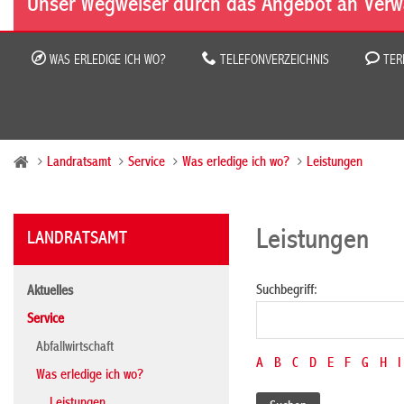
Unser Wegweiser durch das Angebot an Verw
WAS ERLEDIGE ICH WO?
TELEFONVERZEICHNIS
TER
Landratsamt
Service
Was erledige ich wo?
Leistungen
Leistungen
LANDRATSAMT
Suchbegriff:
Aktuelles
Service
Abfallwirtschaft
A
B
C
D
E
F
G
H
I
Was erledige ich wo?