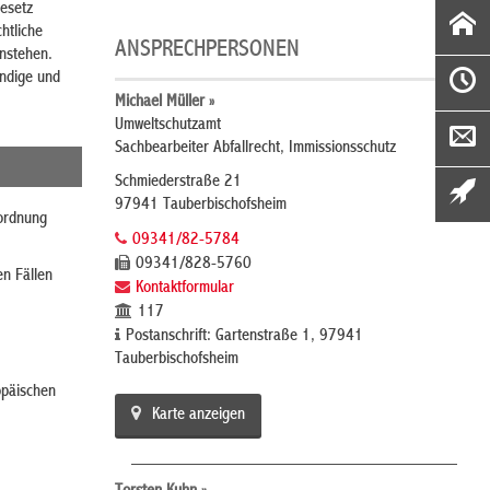
gesetz
htliche
ANSPRECHPERSONEN
enstehen.
ändige und
Michael Müller »
Umweltschutzamt
Sachbearbeiter Abfallrecht, Immissionsschutz
Schmiederstraße 21
97941 Tauberbischofsheim
rordnung
09341/82-5784
09341/828-5760
en Fällen
Kontaktformular
117
Postanschrift: Gartenstraße 1, 97941
Tauberbischofsheim
opäischen
Karte anzeigen