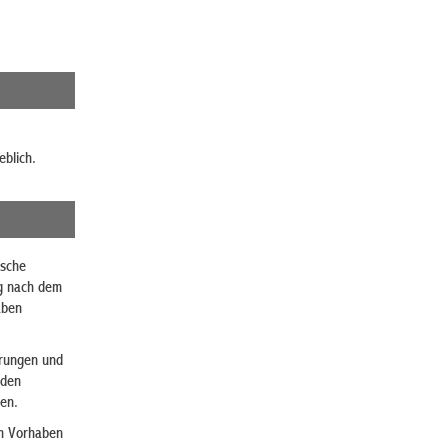
blich.
ische
g nach dem
aben
erungen und
 den
hen.
m Vorhaben