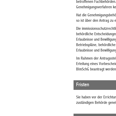
betroffenen Fachbehörden
Genehmigungsverfahren kei
Hat die Genehmigungsbehörd
so ist über den Antrag zu 
Die immissionsschutzrecht
behördliche Entscheidunge
Erlaubnisse und Bewilligun
Betriebspläne, behördliche
Erlaubnisse und Bewilligun
Im Rahmen der Antragsstel
Erteilung eines Vorbesche
BImSchG beantragt werden
Fristen
Sie haben
vor
der
Errichtu
zuständigen Behörde gene