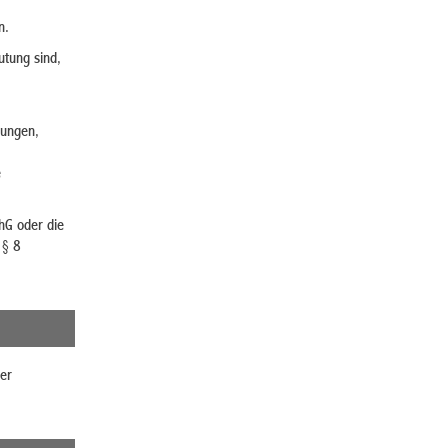
n.
utung sind,
hungen,
e
hG oder die
 § 8
er