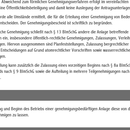
.
Abweichend zum förmlichen Genehmigungsverfahren erfolgt im vereinfachten
ne Öffentlichkeitsbeteiligung und damit keine Auslegung der Antragsunterlage
e alle Umstände ermittelt, die für die Erteilung einer Genehmigung von Bede
entscheiden. Der Genehmigungsbescheid ist schriftlich zu begründen.
liche Genehmigung schließt nach § 13 BImSchG andere die Anlage betreffende
n ein, insbesondere öffentlich-rechtliche Genehmigungen, Zulassungen, Verlei
gen. Hiervon ausgenommen sind Planfeststellungen, Zulassung bergrechtlicher
 Entscheidungen auf Grund atomrechtlicher Vorschriften sowie wasserrechtlich
gen.
lung kann zusätzlich die Zulassung eines vorzeitigen Beginns nach § 8a BImSc
ids nach § 9 BImSchG sowie die Aufteilung in mehrere Teilgenehmigungen nach
.
ng und
Beginn des
Betrieb
s einer genehmigungsbedürftigen
Anlage diese von d
hmigen zu lassen.