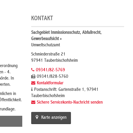
KONTAKT
Sachgebiet Immissionsschutz, Abfallrecht,
Gewerbeaufsicht »
Umweltschutzamt
Schmiederstraße 21
97941 Tauberbischofsheim
Verordnung
09341/82-5769
n - 4.
09341/828-5760
hörde.
In
Kontaktformular
erten.
Postanschrift: Gartenstraße 1, 97941
lichen in
Tauberbischofsheim
ffentlichkeit.
Sichere Servicekonto-Nachricht senden
rundlage.
Karte anzeigen