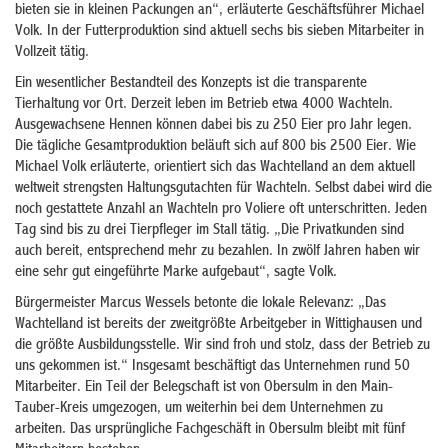
bieten sie in kleinen Packungen an“, erläuterte Geschäftsführer Michael
Volk. In der Futterproduktion sind aktuell sechs bis sieben Mitarbeiter in
Vollzeit tätig.
Ein wesentlicher Bestandteil des Konzepts ist die transparente
Tierhaltung vor Ort. Derzeit leben im Betrieb etwa 4000 Wachteln.
Ausgewachsene Hennen können dabei bis zu 250 Eier pro Jahr legen.
Die tägliche Gesamtproduktion beläuft sich auf 800 bis 2500 Eier. Wie
Michael Volk erläuterte, orientiert sich das Wachtelland an dem aktuell
weltweit strengsten Haltungsgutachten für Wachteln. Selbst dabei wird die
noch gestattete Anzahl an Wachteln pro Voliere oft unterschritten. Jeden
Tag sind bis zu drei Tierpfleger im Stall tätig. „Die Privatkunden sind
auch bereit, entsprechend mehr zu bezahlen. In zwölf Jahren haben wir
eine sehr gut eingeführte Marke aufgebaut“, sagte Volk.
Bürgermeister Marcus Wessels betonte die lokale Relevanz: „Das
Wachtelland ist bereits der zweitgrößte Arbeitgeber in Wittighausen und
die größte Ausbildungsstelle. Wir sind froh und stolz, dass der Betrieb zu
uns gekommen ist.“ Insgesamt beschäftigt das Unternehmen rund 50
Mitarbeiter. Ein Teil der Belegschaft ist von Obersulm in den Main-
Tauber-Kreis umgezogen, um weiterhin bei dem Unternehmen zu
arbeiten. Das ursprüngliche Fachgeschäft in Obersulm bleibt mit fünf