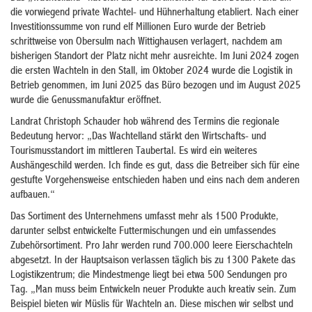
die vorwiegend private Wachtel- und Hühnerhaltung etabliert. Nach einer
Investitionssumme von rund elf Millionen Euro wurde der Betrieb
schrittweise von Obersulm nach Wittighausen verlagert, nachdem am
bisherigen Standort der Platz nicht mehr ausreichte. Im Juni 2024 zogen
die ersten Wachteln in den Stall, im Oktober 2024 wurde die Logistik in
Betrieb genommen, im Juni 2025 das Büro bezogen und im August 2025
wurde die Genussmanufaktur eröffnet.
Landrat Christoph Schauder hob während des Termins die regionale
Bedeutung hervor: „Das Wachtelland stärkt den Wirtschafts- und
Tourismusstandort im mittleren Taubertal. Es wird ein weiteres
Aushängeschild werden. Ich finde es gut, dass die Betreiber sich für eine
gestufte Vorgehensweise entschieden haben und eins nach dem anderen
aufbauen.“
Das Sortiment des Unternehmens umfasst mehr als 1500 Produkte,
darunter selbst entwickelte Futtermischungen und ein umfassendes
Zubehörsortiment. Pro Jahr werden rund 700.000 leere Eierschachteln
abgesetzt. In der Hauptsaison verlassen täglich bis zu 1300 Pakete das
Logistikzentrum; die Mindestmenge liegt bei etwa 500 Sendungen pro
Tag. „Man muss beim Entwickeln neuer Produkte auch kreativ sein. Zum
Beispiel bieten wir Müslis für Wachteln an. Diese mischen wir selbst und