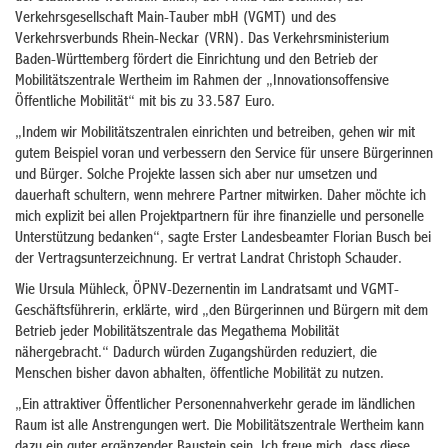
Verkehrsgesellschaft Main-Tauber mbH (VGMT) und des
Verkehrsverbunds Rhein-Neckar (VRN). Das Verkehrsministerium
Baden-Württemberg fördert die Einrichtung und den Betrieb der
Mobilitätszentrale Wertheim im Rahmen der „Innovationsoffensive
Öffentliche Mobilität“ mit bis zu 33.587 Euro.
„Indem wir Mobilitätszentralen einrichten und betreiben, gehen wir mit
gutem Beispiel voran und verbessern den Service für unsere Bürgerinnen
und Bürger. Solche Projekte lassen sich aber nur umsetzen und
dauerhaft schultern, wenn mehrere Partner mitwirken. Daher möchte ich
mich explizit bei allen Projektpartnern für ihre finanzielle und personelle
Unterstützung bedanken“, sagte Erster Landesbeamter Florian Busch bei
der Vertragsunterzeichnung. Er vertrat Landrat Christoph Schauder.
Wie Ursula Mühleck, ÖPNV-Dezernentin im Landratsamt und VGMT-
Geschäftsführerin, erklärte, wird „den Bürgerinnen und Bürgern mit dem
Betrieb jeder Mobilitätszentrale das Megathema Mobilität
nähergebracht.“ Dadurch würden Zugangshürden reduziert, die
Menschen bisher davon abhalten, öffentliche Mobilität zu nutzen.
„Ein attraktiver Öffentlicher Personennahverkehr gerade im ländlichen
Raum ist alle Anstrengungen wert. Die Mobilitätszentrale Wertheim kann