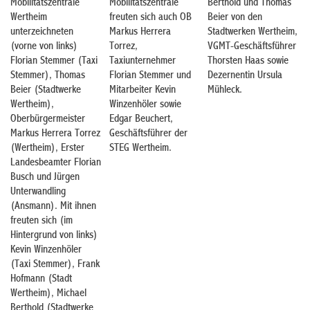
Mobilitätszentrale
Mobilitätszentrale
Berthold und Thomas
Wertheim
freuten sich auch OB
Beier von den
unterzeichneten
Markus Herrera
Stadtwerken Wertheim,
(vorne von links)
Torrez,
VGMT-Geschäftsführer
Florian Stemmer (Taxi
Taxiunternehmer
Thorsten Haas sowie
Stemmer), Thomas
Florian Stemmer und
Dezernentin Ursula
Beier (Stadtwerke
Mitarbeiter Kevin
Mühleck.
Wertheim),
Winzenhöler sowie
Oberbürgermeister
Edgar Beuchert,
Markus Herrera Torrez
Geschäftsführer der
(Wertheim), Erster
STEG Wertheim.
Landesbeamter Florian
Busch und Jürgen
Unterwandling
(Ansmann). Mit ihnen
freuten sich (im
Hintergrund von links)
Kevin Winzenhöler
(Taxi Stemmer), Frank
Hofmann (Stadt
Wertheim), Michael
Berthold (Stadtwerke