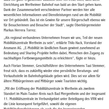
dazu ein guter ergänzender Baustein sein. Ich freue mich, dass diese
Einrichtung am Wertheimer Bahnhof nun bald an den Start gehen kann.
Dank der Zusammenarbeit verschiedener Partner werden hier alle
wesentlichen Informationen und Dienstleistungen rund um die Mobilität
vor Ort gebündelt. Das ist ein Gewinn für unsere Bürgerschaft ebenso wie
für Besucherinnen und Besucher der Stadt“, sagte Oberbürgermeister
Markus Herrera Torrez.
„Als regional verbundenes Unternehmen freuen wir uns, Teil der neuen
Mobilitätszentrale Wertheim zu sein“, erklärte Thilo Hack, Vorstand der
Ansmann AG. „E-Mobilität im ländlichen Raum gewinnt zunehmend an
Bedeutung und Sharing-Projekte helfen dabei, Menschen den Zugang zu
nachhaltigen Fortbewegungsmitteln zu erleichtern“, fügte er hinzu.
Auch Florian Stemmer, Geschäftsführer des Unternehmens Taxi Stemmer,
freut sich, dass es zukünftig wieder eine persönliche Beratungs- und
Verkaufsstelle im Bahnhofsgebäude geben wird. Dies sei vor allem für
ältere Mitbürgerinnen und Mitbürger sowie Touristen wichtig.
„Mit der Eröffnung der Mobilitätszentrale in Wertheim als zweitem
Standort im Main-Tauber-Kreis nach Bad Mergentheim und der insgesamt
11. Mobilitätszentrale im Verbundgebiet unter Beteiligung des VRN wird
die Linie konsequent fortgeführt, sowohl die eigenen