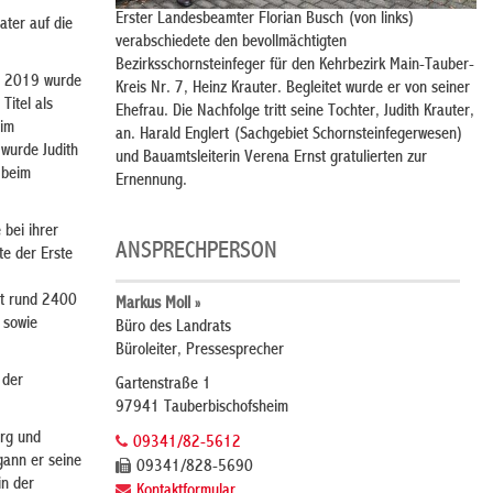
Erster Landesbeamter Florian Busch (von links)
ater auf die
verabschiedete den bevollmächtigten
Bezirksschornsteinfeger für den Kehrbezirk Main-Tauber-
hr 2019 wurde
Kreis Nr. 7, Heinz Krauter. Begleitet wurde er von seiner
Titel als
Ehefrau. Die Nachfolge tritt seine Tochter, Judith Krauter,
eim
an. Harald Englert (Sachgebiet Schornsteinfegerwesen)
wurde Judith
und Bauamtsleiterin Verena Ernst gratulierten zur
 beim
Ernennung.
 bei ihrer
ANSPRECHPERSON
te der Erste
it rund 2400
Markus Moll »
 sowie
Büro des Landrats
Büroleiter, Pressesprecher
 der
Gartenstraße 1
97941 Tauberbischofsheim
erg und
09341/82-5612
gann er seine
09341/828-5690
in der
Kontaktformular