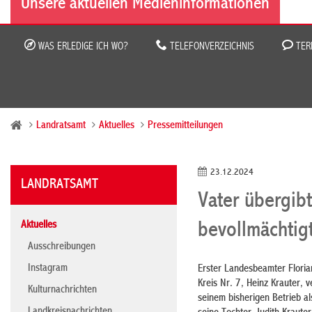
Unsere aktuellen Medieninformationen
WAS ERLEDIGE ICH WO?
TELEFONVERZEICHNIS
TER
Landratsamt
Aktuelles
Pressemitteilungen
23.12.2024
LANDRATSAMT
Vater übergibt
Aktuelles
bevollmächtigt
Ausschreibungen
Instagram
Erster Landesbeamter Floria
Kreis Nr. 7, Heinz Krauter,
Kulturnachrichten
seinem bisherigen Betrieb al