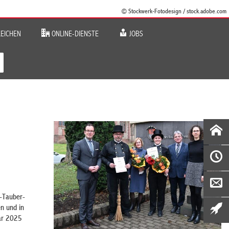
© Stockwerk-Fotodesign / stock.adobe.com
EICHEN
ONLINE-DIENSTE
JOBS
n-Tauber-
n und in
uar 2025