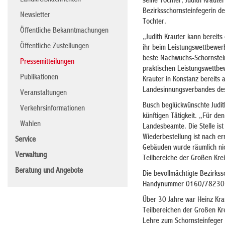
Landkreisnachrichten
seine Tochter, Judith Kraute
Bezirksschornsteinfegerin de
Newsletter
Tochter.
Öffentliche Bekanntmachungen
„Judith Krauter kann bereits
Öffentliche Zustellungen
ihr beim Leistungswettbewer
beste Nachwuchs-Schornstein
Pressemitteilungen
praktischen Leistungswettbe
Publikationen
Krauter in Konstanz bereits 
Landesinnungsverbandes des
Veranstaltungen
Busch beglückwünschte Judith
Verkehrsinformationen
künftigen Tätigkeit. „Für de
Wahlen
Landesbeamte. Die Stelle ist
Wiederbestellung ist nach er
Service
Gebäuden wurde räumlich nich
Verwaltung
Teilbereiche der Großen Kre
Beratung und Angebote
Die bevollmächtigte Bezirkss
Handynummer 0160/7823038
Über 30 Jahre war Heinz Kra
Teilbereichen der Großen Kr
Lehre zum Schornsteinfeger b