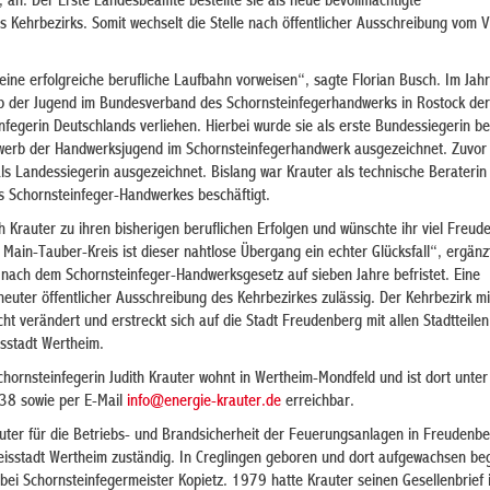
r, an. Der Erste Landesbeamte bestellte sie als neue bevollmächtigte
s Kehrbezirks. Somit wechselt die Stelle nach öffentlicher Ausschreibung vom V
 eine erfolgreiche berufliche Laufbahn vorweisen“, sagte Florian Busch. Im Ja
b der Jugend im Bundesverband des Schornsteinfegerhandwerks in Rostock der 
fegerin Deutschlands verliehen. Hierbei wurde sie als erste Bundessiegerin b
werb der Handwerksjugend im Schornsteinfegerhandwerk ausgezeichnet. Zuvor 
als Landessiegerin ausgezeichnet. Bislang war Krauter als technische Beraterin
 Schornsteinfeger-Handwerkes beschäftigt.
 Krauter zu ihren bisherigen beruflichen Erfolgen und wünschte ihr viel Freude
n Main-Tauber-Kreis ist dieser nahtlose Übergang ein echter Glücksfall“, ergänz
 nach dem Schornsteinfeger-Handwerksgesetz auf sieben Jahre befristet. Eine
neuter öffentlicher Ausschreibung des Kehrbezirkes zulässig. Der Kehrbezirk m
t verändert und erstreckt sich auf die Stadt Freudenberg mit allen Stadtteilen
isstadt Wertheim.
chornsteinfegerin Judith Krauter wohnt in Wertheim-Mondfeld und ist dort unter
 sowie per E-Mail
info@energie-krauter.de
erreichbar.
uter für die Betriebs- und Brandsicherheit der Feuerungsanlagen in Freudenb
eisstadt Wertheim zuständig. In Creglingen geboren und dort aufgewachsen be
ei Schornsteinfegermeister Kopietz. 1979 hatte Krauter seinen Gesellenbrief 