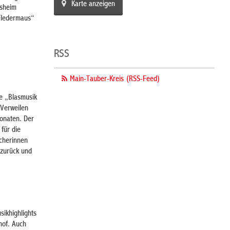
Karte anzeigen
rsheim
 Fledermaus“
RSS
Main-Tauber-Kreis (RSS-Feed)
he „Blasmusik
Verweilen
monaten. Der
 für die
ucherinnen
 zurück und
ikhighlights
hof. Auch