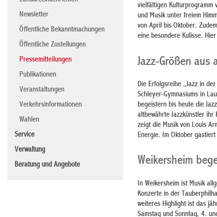
Landkreisnachrichten
vielfältigen Kulturprogramm
Newsletter
und Musik unter freiem Himm
von April bis Oktober. Zude
Öffentliche Bekanntmachungen
eine besondere Kulisse. Hier 
Öffentliche Zustellungen
Jazz-Größen aus a
Pressemitteilungen
Publikationen
Die Erfolgsreihe „Jazz in der
Veranstaltungen
Schleyer-Gymnasiums in Laud
begeistern bis heute die Ja
Verkehrsinformationen
altbewährte Jazzkünstler ih
Wahlen
zeigt die Musik von Louis Ar
Service
Energie. Im Oktober gastiert
Verwaltung
Weikersheim begei
Beratung und Angebote
In Weikersheim ist Musik all
Konzerte in der Tauberphilha
weiteres Highlight ist das 
Samstag und Sonntag, 4. und