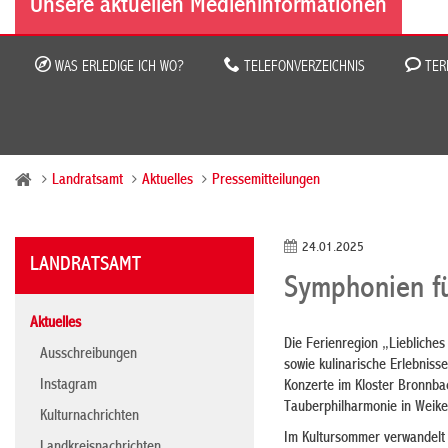
Unsere aktuellen Medieninformationen
WAS ERLEDIGE ICH WO?
TELEFONVERZEICHNIS
TER
Landratsamt
Aktuelles
Pressemitteilungen
24.01.2025
LANDRATSAMT
Symphonien fü
Aktuelles
Die Ferienregion „Liebliches
Ausschreibungen
sowie kulinarische Erlebniss
Instagram
Konzerte im Kloster Bronnba
Tauberphilharmonie in Weike
Kulturnachrichten
Im Kultursommer verwandelt 