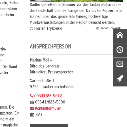
 ein, Kultur
Radler genießen im Sommer vor der Tauberphilharmonie
ürmersturm
die Landschaft und die Klänge der Natur. Im Konzerthaus
chofsheim
können über das ganze Jahr hinweg hochwertige
Musikveranstaltungen in der Region besucht werden.
© Florian Trykowski
© Florian Trykowski
ANSPRECHPERSON
tin-
und
Markus Moll »
d
Büro des Landrats
l. Die Band
Büroleiter, Pressesprecher
voller
Gartenstraße 1
97941 Tauberbischofsheim
09341/82-5612
09341/828-5690
ssen. Die
Kontaktformular
nzerten. Ein
323
rsheim am
er magische