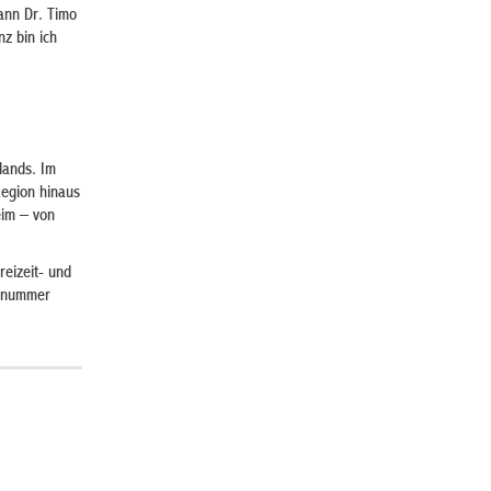
ann Dr. Timo
z bin ich
lands. Im
Region hinaus
eim – von
reizeit- und
onnummer