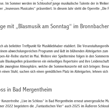
isse. Im Sommer werden im Schlosshof junge musikalische Talente der in Weike
r „Jeunesses Musicales“ präsentiert. In diesem Jahr steht die Operette „Die
ge mit „Blasmusik am Sonntag“ im Bronnbacher
ch als beliebter Treffpunkt für Musikliebhaber etabliert. Die Veranstaltungsrei
 einem abwechslungsreichen Programm und lädt im blühenden Abteigarten zum 
pen-Air-Reihe startet im Mai. Weitere vier Spieltermine folgen in den Sommer
ionale Blaskapellen präsentieren ein vielseitiges Repertoire und ihre Leidenschaft
t die zwanglose Atmosphäre, welche die Sommerkonzerte mit sich bringen: Bes
einen Stuhl, suchen sich einen gemütlichen Platz im Abteigarten, lehnen sich
loss in Bad Mergentheim
 Konzertreihe „Live im Schloss“ in Bad Mergentheim erneut unvergessliche Mus
mmer 2022 begeistern die „Fantastischen Vier“ auch 2025 im Äußeren Schloss