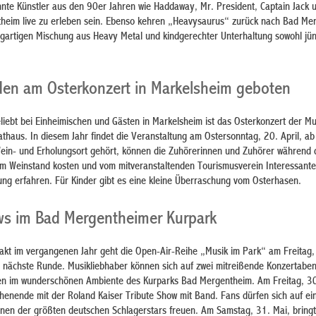
te Künstler aus den 90er Jahren wie Haddaway, Mr. President, Captain Jack u
heim live zu erleben sein. Ebenso kehren „Heavysaurus“ zurück nach Bad Me
zigartigen Mischung aus Heavy Metal und kindgerechter Unterhaltung sowohl jü
den am Osterkonzert in Markelsheim geboten
liebt bei Einheimischen und Gästen in Markelsheim ist das Osterkonzert der Mu
haus. In diesem Jahr findet die Veranstaltung am Ostersonntag, 20. April, a
n Wein- und Erholungsort gehört, können die Zuhörerinnen und Zuhörer während 
m Weinstand kosten und vom mitveranstaltenden Tourismusverein Interessante
g erfahren. Für Kinder gibt es eine kleine Überraschung vom Osterhasen.
ws im Bad Mergentheimer Kurpark
akt im vergangenen Jahr geht die Open-Air-Reihe „Musik im Park“ am Freitag,
e nächste Runde. Musikliebhaber können sich auf zwei mitreißende Konzertabe
ten im wunderschönen Ambiente des Kurparks Bad Mergentheim. Am Freitag, 30
henende mit der Roland Kaiser Tribute Show mit Band. Fans dürfen sich auf ei
en der größten deutschen Schlagerstars freuen. Am Samstag, 31. Mai, bringt