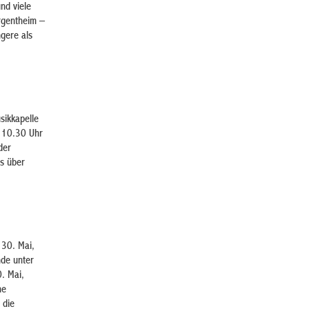
nd viele
rgentheim –
ngere als
sikkapelle
b 10.30 Uhr
der
s über
 30. Mai,
nde unter
. Mai,
ne
 die