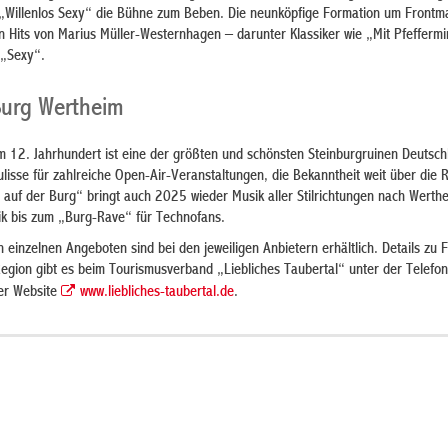
„Willenlos Sexy“ die Bühne zum Beben. Die neunköpfige Formation um Frontm
n Hits von Marius Müller-Westernhagen – darunter Klassiker wie „Mit Pfeffermin
 „Sexy“.
Burg Wertheim
 12. Jahrhundert ist eine der größten und schönsten Steinburgruinen Deutsch
lisse für zahlreiche Open-Air-Veranstaltungen, die Bekanntheit weit über die 
auf der Burg“ bringt auch 2025 wieder Musik aller Stilrichtungen nach Werth
 bis zum „Burg-Rave“ für Technofans.
 einzelnen Angeboten sind bei den jeweiligen Anbietern erhältlich. Details zu F
egion gibt es beim Tourismusverband „Liebliches Taubertal“ unter der Telef
er Website
www.liebliches-taubertal.de
.