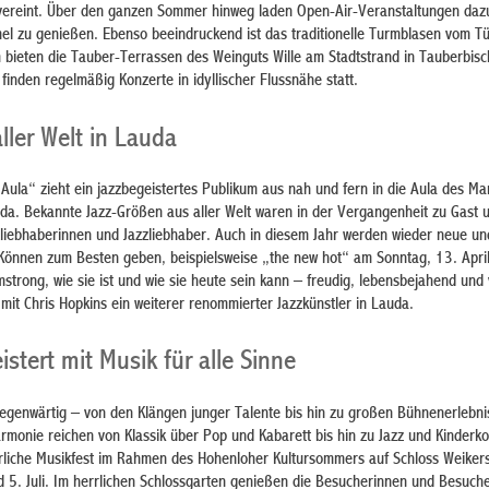
 vereint. Über den ganzen Sommer hinweg laden Open-Air-Veranstaltungen dazu
el zu genießen. Ebenso beeindruckend ist das traditionelle Turmblasen vom T
m bieten die Tauber-Terrassen des Weinguts Wille am Stadtstrand in Tauberbis
finden regelmäßig Konzerte in idyllischer Flussnähe statt.
ller Welt in Lauda
 Aula“ zieht ein jazzbegeistertes Publikum aus nah und fern in die Aula des Mar
a. Bekannte Jazz-Größen aus aller Welt waren in der Vergangenheit zu Gast 
zzliebhaberinnen und Jazzliebhaber. Auch in diesem Jahr werden wieder neue un
r Können zum Besten geben, beispielsweise „the new hot“ am Sonntag, 13. Apri
mstrong, wie sie ist und wie sie heute sein kann – freudig, lebensbejahend und 
 mit Chris Hopkins ein weiterer renommierter Jazzkünstler in Lauda.
stert mit Musik für alle Sinne
gegenwärtig – von den Klängen junger Talente bis hin zu großen Bühnenerlebni
rmonie reichen von Klassik über Pop und Kabarett bis hin zu Jazz und Kinderko
jährliche Musikfest im Rahmen des Hohenloher Kultursommers auf Schloss Weike
 5. Juli. Im herrlichen Schlossgarten genießen die Besucherinnen und Besuch