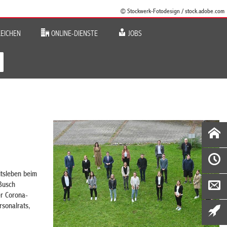
© Stockwerk-Fotodesign / stock.adobe.com
EICHEN
ONLINE-DIENSTE
JOBS
itsleben beim
Busch
er Corona-
sonalrats,