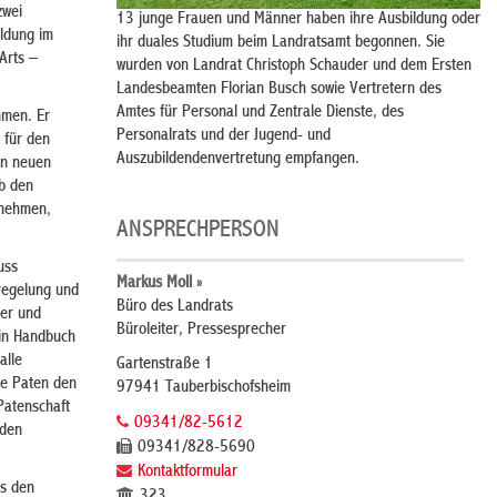
zwei
13 junge Frauen und Männer haben ihre Ausbildung oder
ildung im
ihr duales Studium beim Landratsamt begonnen. Sie
Arts –
wurden von Landrat Christoph Schauder und dem Ersten
Landesbeamten Florian Busch sowie Vertretern des
Amtes für Personal und Zentrale Dienste, des
mmen. Er
Personalrats und der Jugend- und
 für den
Auszubildendenvertretung empfangen.
en neuen
b den
nnehmen,
ANSPRECHPERSON
uss
Markus Moll »
tregelung und
Büro des Landrats
ter und
Büroleiter, Pressesprecher
ein Handbuch
alle
Gartenstraße 1
ie Paten den
97941 Tauberbischofsheim
Patenschaft
09341/82-5612
 den
09341/828-5690
Kontaktformular
es den
323