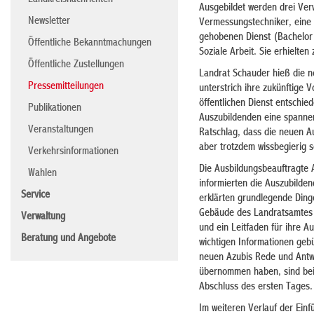
Landkreisnachrichten
Ausgebildet werden drei Verw
Newsletter
Vermessungstechniker, eine K
gehobenen Dienst (Bachelor 
Öffentliche Bekanntmachungen
Soziale Arbeit. Sie erhielte
Öffentliche Zustellungen
Landrat Schauder hieß die n
Pressemitteilungen
unterstrich ihre zukünftige 
öffentlichen Dienst entschi
Publikationen
Auszubildenden eine spannen
Veranstaltungen
Ratschlag, dass die neuen 
aber trotzdem wissbegierig s
Verkehrsinformationen
Die Ausbildungsbeauftragte 
Wahlen
informierten die Auszubilde
Service
erklärten grundlegende Ding
Gebäude des Landratsamtes 
Verwaltung
und ein Leitfaden für ihre A
Beratung und Angebote
wichtigen Informationen geb
neuen Azubis Rede und Antwo
übernommen haben, sind bei 
Abschluss des ersten Tages.
Im weiteren Verlauf der Ein