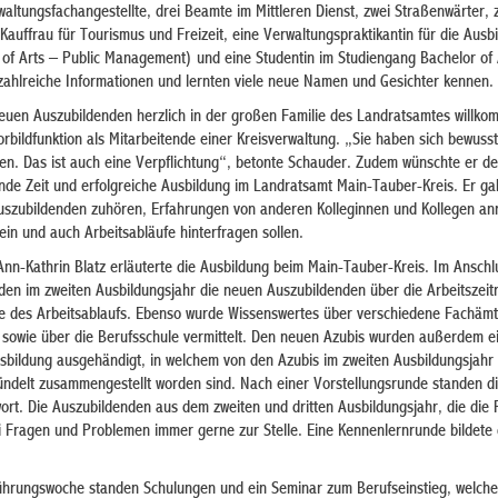
altungsfachangestellte, drei Beamte im Mittleren Dienst, zwei Straßenwärter, 
auffrau für Tourismus und Freizeit, eine Verwaltungspraktikantin für die Ausb
of Arts – Public Management) und eine Studentin im Studiengang Bachelor of 
n zahlreiche Informationen und lernten viele neue Namen und Gesichter kennen.
euen Auszubildenden herzlich in der großen Familie des Landratsamtes willko
Vorbildfunktion als Mitarbeitende einer Kreisverwaltung. „Sie haben sich bewusst
eden. Das ist auch eine Verpflichtung“, betonte Schauder. Zudem wünschte er d
de Zeit und erfolgreiche Ausbildung im Landratsamt Main-Tauber-Kreis. Er ga
Auszubildenden zuhören, Erfahrungen von anderen Kolleginnen und Kollegen a
ein und auch Arbeitsabläufe hinterfragen sollen.
Ann-Kathrin Blatz erläuterte die Ausbildung beim Main-Tauber-Kreis. Im Anschl
nden im zweiten Ausbildungsjahr die neuen Auszubildenden über die Arbeitszei
e des Arbeitsablaufs. Ebenso wurde Wissenswertes über verschiedene Fachäm
sowie über die Berufsschule vermittelt. Den neuen Azubis wurden außerdem 
usbildung ausgehändigt, in welchem von den Azubis im zweiten Ausbildungsjahr 
ündelt zusammengestellt worden sind. Nach einer Vorstellungsrunde standen d
rt. Die Auszubildenden aus dem zweiten und dritten Ausbildungsjahr, die die 
Fragen und Problemen immer gerne zur Stelle. Eine Kennenlernrunde bildete
führungswoche standen Schulungen und ein Seminar zum Berufseinstieg, welch