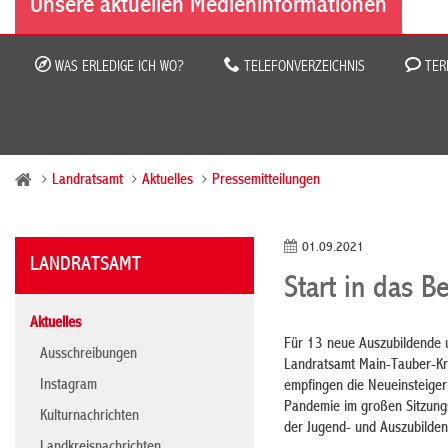
Unsere aktuellen Medieninformationen
WAS ERLEDIGE ICH WO?
TELEFONVERZEICHNIS
TER
Landratsamt
Aktuelles
Pressemitteilungen
01.09.2021
LANDRATSAMT
Start in das B
Aktuelles
Für 13 neue Auszubildende u
Ausschreibungen
Landratsamt Main-Tauber-Kr
Instagram
empfingen die Neueinsteiger
Pandemie im großen Sitzungs
Kulturnachrichten
der Jugend- und Auszubilden