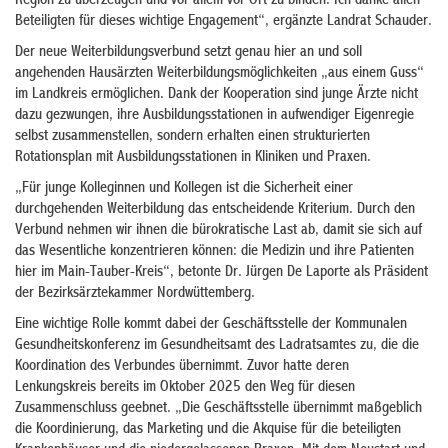
Region zu überzeugen und vor allem vor Ort zu binden. Ich danke allen
Beteiligten für dieses wichtige Engagement“, ergänzte Landrat Schauder.
Der neue Weiterbildungsverbund setzt genau hier an und soll
angehenden Hausärzten Weiterbildungsmöglichkeiten „aus einem Guss“
im Landkreis ermöglichen. Dank der Kooperation sind junge Ärzte nicht
dazu gezwungen, ihre Ausbildungsstationen in aufwendiger Eigenregie
selbst zusammenstellen, sondern erhalten einen strukturierten
Rotationsplan mit Ausbildungsstationen in Kliniken und Praxen.
„Für junge Kolleginnen und Kollegen ist die Sicherheit einer
durchgehenden Weiterbildung das entscheidende Kriterium. Durch den
Verbund nehmen wir ihnen die bürokratische Last ab, damit sie sich auf
das Wesentliche konzentrieren können: die Medizin und ihre Patienten
hier im Main-Tauber-Kreis“, betonte Dr. Jürgen De Laporte als Präsident
der Bezirksärztekammer Nordwüttemberg.
Eine wichtige Rolle kommt dabei der Geschäftsstelle der Kommunalen
Gesundheitskonferenz im Gesundheitsamt des Ladratsamtes zu, die die
Koordination des Verbundes übernimmt. Zuvor hatte deren
Lenkungskreis bereits im Oktober 2025 den Weg für diesen
Zusammenschluss geebnet. „Die Geschäftsstelle übernimmt maßgeblich
die Koordinierung, das Marketing und die Akquise für die beteiligten