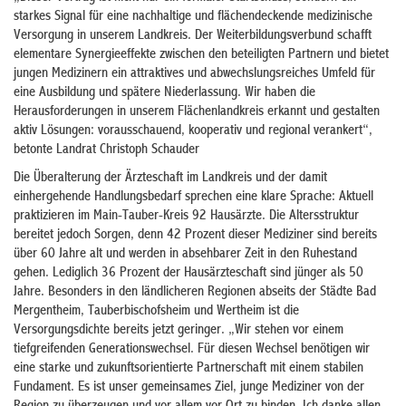
starkes Signal für eine nachhaltige und flächendeckende medizinische
Versorgung in unserem Landkreis. Der Weiterbildungsverbund schafft
elementare Synergieeffekte zwischen den beteiligten Partnern und bietet
jungen Medizinern ein attraktives und abwechslungsreiches Umfeld für
eine Ausbildung und spätere Niederlassung. Wir haben die
Herausforderungen in unserem Flächenlandkreis erkannt und gestalten
aktiv Lösungen: vorausschauend, kooperativ und regional verankert“,
betonte Landrat Christoph Schauder
Die Überalterung der Ärzteschaft im Landkreis und der damit
einhergehende Handlungsbedarf sprechen eine klare Sprache: Aktuell
praktizieren im Main-Tauber-Kreis 92 Hausärzte. Die Altersstruktur
bereitet jedoch Sorgen, denn 42 Prozent dieser Mediziner sind bereits
über 60 Jahre alt und werden in absehbarer Zeit in den Ruhestand
gehen. Lediglich 36 Prozent der Hausärzteschaft sind jünger als 50
Jahre. Besonders in den ländlicheren Regionen abseits der Städte Bad
Mergentheim, Tauberbischofsheim und Wertheim ist die
Versorgungsdichte bereits jetzt geringer. „Wir stehen vor einem
tiefgreifenden Generationswechsel. Für diesen Wechsel benötigen wir
eine starke und zukunftsorientierte Partnerschaft mit einem stabilen
Fundament. Es ist unser gemeinsames Ziel, junge Mediziner von der