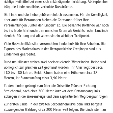
richtige Heilmittel bei einer sich ankündigenden Erkältung. Ab September
trägt die Linde rundliche, verholzte Nussfrüchte.
Die Linde und die Liebe gehören einfach zusammen. Für die Geselligkeit,
aber auch für Beratungen hielten die Germanen früher ihre
Versammlungen „unter den Linden“ ab. Die bekannte Dorflinde war noch
bis ins letzte Jahrhundert an manchen Orten als Gerichts- oder Tanzlinde
dienlich. Für Jung und Alt waren sie ein wichtiger Treffpunkt.
Viele Holzschnittkünstler verwendeten Lindenholz für ihre Arbeiten. Die
Figuren des Marienaltars in der Herrgottskirche Creglingen sind aus
Lindenholz gearbeitet.
Rund um Münster stehen zwei beeindruckende Winterlinden. Beide sind
womöglich zur gleichen Zeit gepflanzt worden. Ihr Alter liegt bei circa
160 bis 180 Jahren. Beide Bäume haben eine Höhe von circa 32
Metern, ihr Stammumfang misst 3,90 Meter.
Zu den Linden gelangt man über die Ortsmitte Münster Richtung
Streichental, nach circa 300 Meter kurz vor dem Ortsausgang links
abbiegen in die Wiesensteige und dem asphaltierten Weg bergauf folgen.
Zur ersten Linde: In der zweiten Serpentinenkurve dem links bergauf
abzweigenden Waldweg circa 300 Meter weit folgen. Die Linde steht an