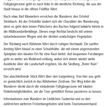
Fußgängerzone geht es nach links in die westliche Richtung, die aus der
Stadt hinaus in die offene Feldflur führt.
Nach etwa fünf Kilometern erreichen die Wanderer den Ortsteil
Steinbach. Ab der Ortsmitte ändert sich der Charakter der Wanderung,
denn es geht dem leisen Plätschern des Baches folgend talwärts hinein in
die Hildbrandzellenklinge. Dieses enge Kerbtal besticht mit seinen
naturbelassenen Wegen und der dichten urwüchsigen Vegetation.
Der Rückweg nach Külsheim führt durch ruhigen Hochwald. Ein sanfter
Anstieg führt hinauf zu einer Schutzhütte, die mit einem angrenzenden
Spielplatz den idealen Ort für eine Rast bietet. Auf bequemen Forstwegen
geht es weiter am Waldrand entlang, wobei sich immer wieder weite
Ausblicke über die Landschaft ergeben, bis die Siedlung „Roter Rain“
erreicht wird.
Das abschließende Stück führt über den Galgenberg. Von hier aus geht
es gemächlich zurück in das Külsheimer Zentrum. Der Weg leitet die
Wanderer direkt durch die einladende Fußgängerzone mit lokalen
Einkehrmöglichkeiten, um die Tour gemütlich Revue passieren zu lassen.
Informationen zum Wandern im Lieblichen Taubertal und zu den
zahlreichen weiteren Freizeitangeboten sind beim Tourismusverband