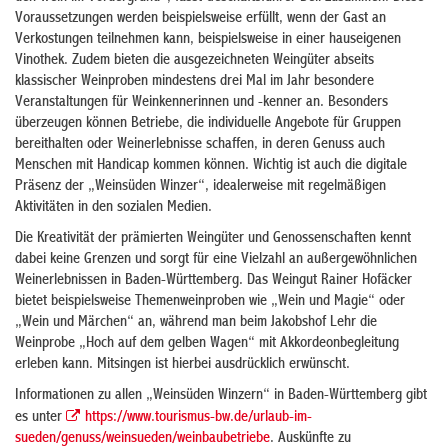
Voraussetzungen werden beispielsweise erfüllt, wenn der Gast an
Verkostungen teilnehmen kann, beispielsweise in einer hauseigenen
Vinothek. Zudem bieten die ausgezeichneten Weingüter abseits
klassischer Weinproben mindestens drei Mal im Jahr besondere
Veranstaltungen für Weinkennerinnen und -kenner an. Besonders
überzeugen können Betriebe, die individuelle Angebote für Gruppen
bereithalten oder Weinerlebnisse schaffen, in deren Genuss auch
Menschen mit Handicap kommen können. Wichtig ist auch die digitale
Präsenz der „Weinsüden Winzer“, idealerweise mit regelmäßigen
Aktivitäten in den sozialen Medien.
Die Kreativität der prämierten Weingüter und Genossenschaften kennt
dabei keine Grenzen und sorgt für eine Vielzahl an außergewöhnlichen
Weinerlebnissen in Baden-Württemberg. Das Weingut Rainer Hofäcker
bietet beispielsweise Themenweinproben wie „Wein und Magie“ oder
„Wein und Märchen“ an, während man beim Jakobshof Lehr die
Weinprobe „Hoch auf dem gelben Wagen“ mit Akkordeonbegleitung
erleben kann. Mitsingen ist hierbei ausdrücklich erwünscht.
Informationen zu allen „Weinsüden Winzern“ in Baden-Württemberg gibt
es unter
https://www.tourismus-bw.de/urlaub-im-
sueden/genuss/weinsueden/weinbaubetriebe
. Auskünfte zu