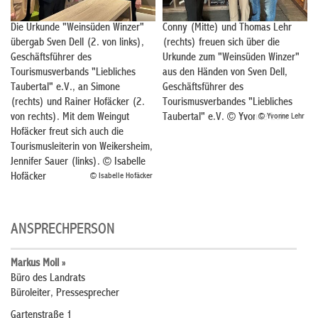
Die Urkunde "Weinsüden Winzer"
Conny (Mitte) und Thomas Lehr
übergab Sven Dell (2. von links),
(rechts) freuen sich über die
Geschäftsführer des
Urkunde zum "Weinsüden Winzer"
Tourismusverbands "Liebliches
aus den Händen von Sven Dell,
Taubertal" e.V., an Simone
Geschäftsführer des
(rechts) und Rainer Hofäcker (2.
Tourismusverbandes "Liebliches
von rechts). Mit dem Weingut
Taubertal" e.V. © Yvonne Lehr
© Yvonne Lehr
Hofäcker freut sich auch die
Tourismusleiterin von Weikersheim,
Jennifer Sauer (links). © Isabelle
Hofäcker
© Isabelle Hofäcker
ANSPRECHPERSON
Markus Moll »
Büro des Landrats
Büroleiter, Pressesprecher
Gartenstraße 1