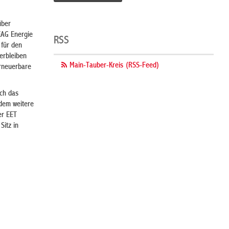
über
EAG Energie
RSS
 für den
erbleiben
Main-Tauber-Kreis (RSS-Feed)
rneuerbare
ich das
dem weitere
er EET
Sitz in