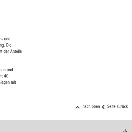
om- und
ng. Die
t der Anteile
nnen und
mt 40
nlagen mit
nach oben
Seite zurück