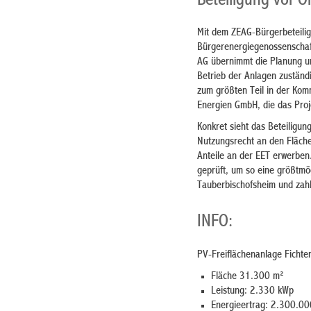
Beteiligung vor Or
Mit dem ZEAG-Bürgerbeteili
Bürgerenergiegenossenschaf
AG übernimmt die Planung und
Betrieb der Anlagen zustän
zum größten Teil in der Ko
Energien GmbH, die das Proj
Konkret sieht das Beteiligun
Nutzungsrecht an den Fläche
Anteile an der EET erwerben
geprüft, um so eine größtmögl
Tauberbischofsheim und zahl
INFO:
PV-Freiflächenanlage Fichte
Fläche 31.300 m²
Leistung: 2.330 kWp
Energieertrag: 2.300.0