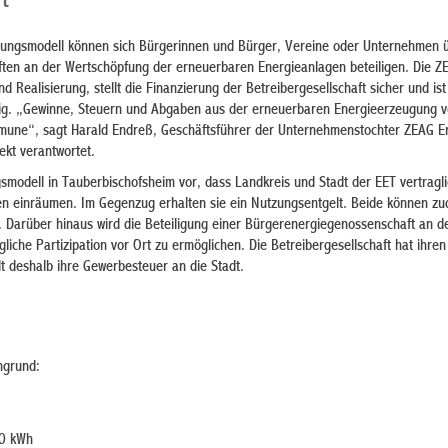
t
gungsmodell können sich Bürgerinnen und Bürger, Vereine oder Unternehmen 
ten an der Wertschöpfung der erneuerbaren Energieanlagen beteiligen. Die Z
 Realisierung, stellt die Finanzierung der Betreibergesellschaft sicher und ist
dig. „Gewinne, Steuern und Abgaben aus der erneuerbaren Energieerzeugung v
mmune“, sagt Harald Endreß, Geschäftsführer der Unternehmenstochter ZEAG E
ekt verantwortet.
gsmodell in Tauberbischofsheim vor, dass Landkreis und Stadt der EET vertragl
n einräumen. Im Gegenzug erhalten sie ein Nutzungsentgelt. Beide können zu
. Darüber hinaus wird die Beteiligung einer Bürgerenergiegenossenschaft an d
iche Partizipation vor Ort zu ermöglichen. Die Betreibergesellschaft hat ihren 
t deshalb ihre Gewerbesteuer an die Stadt.
ngrund:
00 kWh