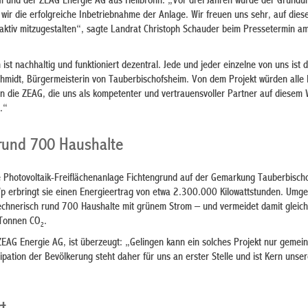
m und der ZEAG Energie AG aus Heilbronn. „Vor drei Jahren wurde der Gründu
 wir die erfolgreiche Inbetriebnahme der Anlage. Wir freuen uns sehr, auf dies
aktiv mitzugestalten“, sagte Landrat Christoph Schauder beim Pressetermin a
ist nachhaltig und funktioniert dezentral. Jede und jeder einzelne von uns ist 
chmidt, Bürgermeisterin von Tauberbischofsheim. Von dem Projekt würden alle B
an die ZEAG, die uns als kompetenter und vertrauensvoller Partner auf diesem 
.“
 rund 700 Haushalte
e Photovoltaik-Freiflächenanlage Fichtengrund auf der Gemarkung Tauberbischo
p erbringt sie einen Energieertrag von etwa 2.300.000 Kilowattstunden. Umg
rechnerisch rund 700 Haushalte mit grünem Strom – und vermeidet damit gleich
 Tonnen CO
.
2
ZEAG Energie AG, ist überzeugt: „Gelingen kann ein solches Projekt nur gemei
ipation der Bevölkerung steht daher für uns an erster Stelle und ist Kern unse