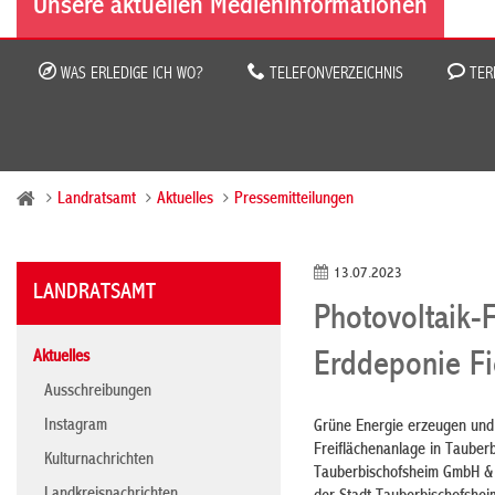
Unsere aktuellen Medieninformationen
WAS ERLEDIGE ICH WO?
TELEFONVERZEICHNIS
TER
Landratsamt
Aktuelles
Pressemitteilungen
13.07.2023
LANDRATSAMT
Photovoltaik-
Aktuelles
Erddeponie Fi
Ausschreibungen
Instagram
Grüne Energie erzeugen und B
Freiflächenanlage in Tauberb
Kulturnachrichten
Tauberbischofsheim GmbH & 