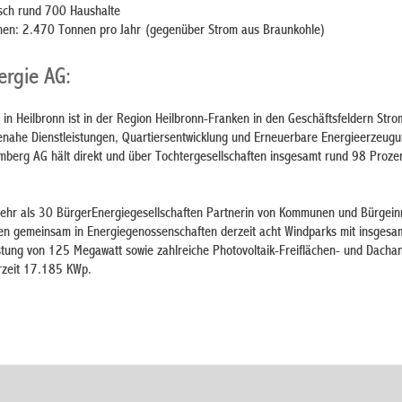
isch rund 700 Haushalte
nen: 2.470 Tonnen pro Jahr (gegenüber Strom aus Braunkohle)
ergie AG:
 in Heilbronn ist in der Region Heilbronn-Franken in den Geschäftsfeldern Str
nahe Dienstleistungen, Quartiersentwicklung und Erneuerbare Energieerzeugu
erg AG hält direkt und über Tochtergesellschaften insgesamt rund 98 Prozen
mehr als 30 BürgerEnergiegesellschaften Partnerin von Kommunen und Bürgei
nen gemeinsam in Energiegenossenschaften derzeit acht Windparks mit insgesa
stung von 125 Megawatt sowie zahlreiche Photovoltaik-Freiflächen- und Dacha
rzeit 17.185 KWp.