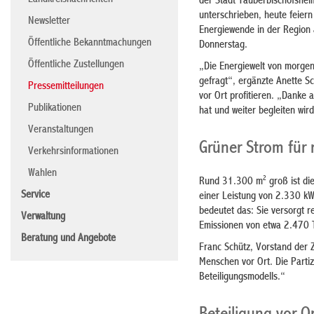
Landkreisnachrichten
der Stadt Tauberbischofshei
unterschrieben, heute feiern
Newsletter
Energiewende in der Region 
Öffentliche Bekanntmachungen
Donnerstag.
Öffentliche Zustellungen
„Die Energiewelt von morgen 
gefragt“, ergänzte Anette S
Pressemitteilungen
vor Ort profitieren. „Danke 
Publikationen
hat und weiter begleiten wird
Veranstaltungen
Grüner Strom für
Verkehrsinformationen
Wahlen
2
Rund 31.300 m
groß ist di
Service
einer Leistung von 2.330 kW
bedeutet das: Sie versorgt 
Verwaltung
Emissionen von etwa 2.470
Beratung und Angebote
Franc Schütz, Vorstand der 
Menschen vor Ort. Die Partiz
Beteiligungsmodells.“