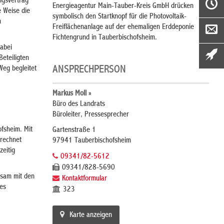
ngsvertrag
Energieagentur Main-Tauber-Kreis GmbH drücken
e Weise die
symbolisch den Startknopf für die Photovoltaik-
m
Freiflächenanlage auf der ehemaligen Erddeponie
Fichtengrund in Tauberbischofsheim.
dabei
eteiligten
Weg begleitet
ANSPRECHPERSON
Markus Moll »
Büro des Landrats
Büroleiter, Pressesprecher
fsheim. Mit
Gartenstraße 1
erechnet
97941 Tauberbischofsheim
zeitig
09341/82-5612
09341/828-5690
nsam mit den
Kontaktformular
res
323
Karte anzeigen