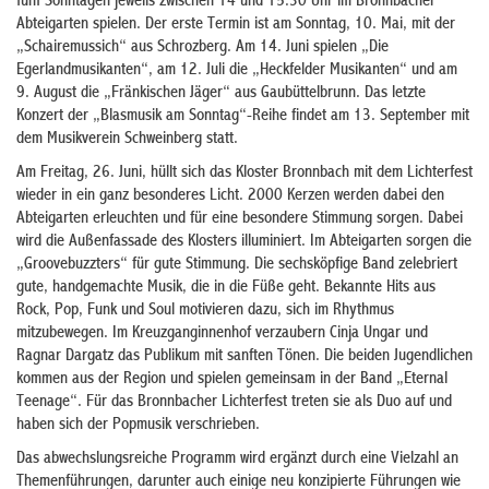
fünf Sonntagen jeweils zwischen 14 und 15.30 Uhr im Bronnbacher
Abteigarten spielen. Der erste Termin ist am Sonntag, 10. Mai, mit der
„Schairemussich“ aus Schrozberg. Am 14. Juni spielen „Die
Egerlandmusikanten“, am 12. Juli die „Heckfelder Musikanten“ und am
9. August die „Fränkischen Jäger“ aus Gaubüttelbrunn. Das letzte
Konzert der „Blasmusik am Sonntag“-Reihe findet am 13. September mit
dem Musikverein Schweinberg statt.
Am Freitag, 26. Juni, hüllt sich das Kloster Bronnbach mit dem Lichterfest
wieder in ein ganz besonderes Licht. 2000 Kerzen werden dabei den
Abteigarten erleuchten und für eine besondere Stimmung sorgen. Dabei
wird die Außenfassade des Klosters illuminiert. Im Abteigarten sorgen die
„Groovebuzzters“ für gute Stimmung. Die sechsköpfige Band zelebriert
gute, handgemachte Musik, die in die Füße geht. Bekannte Hits aus
Rock, Pop, Funk und Soul motivieren dazu, sich im Rhythmus
mitzubewegen. Im Kreuzganginnenhof verzaubern Cinja Ungar und
Ragnar Dargatz das Publikum mit sanften Tönen. Die beiden Jugendlichen
kommen aus der Region und spielen gemeinsam in der Band „Eternal
Teenage“. Für das Bronnbacher Lichterfest treten sie als Duo auf und
haben sich der Popmusik verschrieben.
Das abwechslungsreiche Programm wird ergänzt durch eine Vielzahl an
Themenführungen, darunter auch einige neu konzipierte Führungen wie