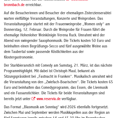
bronnbach.de
erreichbar.
Auf die Besucherinnen und Besucher der ehemaligen Zisterzienserabtei
warten vielfältige Veranstaltungen, Konzerte und Weinproben. Das
Veranstaltungsjahr startet mit der Frauenweinprobe „Women only“ am
Donnerstag, 12. Februar. Durch die Weinprobe für Frauen führt die
ehemalige Hohenloher Weinkönigin Verena Ruck. Umrahmt wird der
Abend von swingender Saxophonmusik. Die Tickets kosten 50 Euro und
beinhalten einen Begrüßungs-Secco und fünf ausgewählte Weine aus
dem Taubertal sowie passende Köstlichkeiten aus der
Klostergastronomie.
Der Starkbieranstich mit Comedy am Samstag, 21. März, ist das nächste
Programmhighlight. Mit dabei ist Christoph Maul, bekannt als
Sitzungspräsident bei „Fastnacht in Franken“. Musikalisch umrahmt wird
die Veranstaltung von den „Zwiefach-Boarischen“. Die Tickets kosten 65
Euro und beinhalten das Comedyprogramm, das Essen, die Livemusik
und ein Fassanstichbier. Die Tickets für beide Veranstaltungen sind
bereits jetzt unter
www.reservix.de
verfügbar.
Das Format „Blasmusik am Sonntag“ wird 2026 ebenfalls fortgesetzt.
Zwischen Mai und September werden Musikkapellen aus der Region an