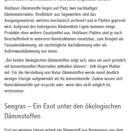
Holzfaser-Dämmstoffe liegen auf Platz zwei nachhaltiger
Dämmmaterialien. Resthölzer aus Sägewerken sind das
Ausgangsmaterial, welches mechanisch zerfasert und in Platten gepresst
wird. Aufgrund des holzeigenen Bindemittels Lignin kommen einige
Produkte ohne weitere Zusatzmittel aus. Holzfaser-Platten sind je nach
Beschaffenheit in mehreren Konstruktionen einsetzbar, zum Beispiel als
Fassadendämmung, als nachträgliche Dachdämmung oder als
Außenwanddämmung von innen.
„Bei beiden ökologischen Dämmstoffen zeigt sich, dass sie auch preislich
mit konventionellen Materialien mithalten können“, teilt Jürgen Muhler
mit. Für die Herstellung von Natur-Dämmstoffen werde meist deutlich
weniger Energie aufgewendet als für konventionelle. Zudem lassen sich
Naturdämmstoffe gut recyceln oder, wenn dies nicht möglich ist,
verbrennen.
Seegras – Ein Exot unter den ökologischen
Dämmstoffen
Erst vor wenigen Jahren erhielt ein Dämmstoff aus Neptungras aus dem