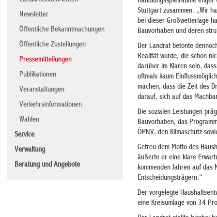
Landkreisnachrichten
Handlungsspielräume enger w
Stuttgart zusammen. „Wir ha
Newsletter
bei dieser Großwetterlage ha
Öffentliche Bekanntmachungen
Bauvorhaben und deren struk
Öffentliche Zustellungen
Der Landrat betonte dennoch
Realität wurde, die schon ni
Pressemitteilungen
darüber im Klaren sein, das
Publikationen
oftmals kaum Einflussmöglic
machen, dass die Zeit des Dra
Veranstaltungen
darauf, sich auf das Machba
Verkehrsinformationen
Die sozialen Leistungen prä
Wahlen
Bauvorhaben, das Programm 
ÖPNV, den Klimaschutz sowie
Service
Getreu dem Motto des Hausha
Verwaltung
äußerte er eine klare Erwart
Beratung und Angebote
kommenden Jahren auf das M
Entscheidungsträgern.“
Der vorgelegte Haushaltsentw
eine Kreisumlage von 34 Pro