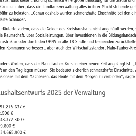
heraus, dass diese Erhöhung sicherlich eine große Belastung für die Städte un
 Gremium aber, dass die Landkreisverwaltung alles in ihrer Macht stehende ge
ühr zu belasten. „Genau deshalb wurden schmerzhafte Einschnitte bei den ei
ärte Schauder.
erläuterte zudem, dass die Gelder des Kreishaushalts nicht angehäuft werden,
ie Raumschaft, über Sozialleistungen, über Investitionen in die Bildungslandsch
rastruktur oder durch den ÖPNV in alle 18 Städte und Gemeinden zurückfließ
 den Kommunen verbessert, aber auch der Wirtschaftsstandort Main-Tauber-Krei
ders Worten, dass der Main-Tauber-Kreis in einer neuen Zeit angelangt ist. „In
t an den Tag legen müssen. Sie bedeutet sicherlich schmerzhafte Einschnitte.
 Visionäre mit dem Machbaren, das Heute mit dem Morgen zu verbinden“, sagte 
ushaltsentwurfs 2025 der Verwaltung
291.215.637 €
2.500 €
238.372.300 €
949.800 €
n 34.665.900 €