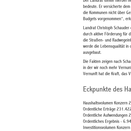
Der Landrat stellte hierbei 
bedeute. Er versicherte dem
die Kommunen nicht über Geb
Budgets vorgenommen“, erkl
Landrat Christoph Schauder 
durch aktive Förderung für d
die Straßen- und Radwegeinf
werde die Lebensqualität in
ausgebaut.
Die Fakten zeigen nach Schau
in der wir noch mehr Vernunf
Vernunft hat die Kraft, das
Eckpunkte des Ha
Haushaltsvolumen Konzern 
Ordentliche Erträge 231.42
Ordentliche Aufwendungen 
Ordentliches Ergebnis - 6.
Investitionsvolumen Konzer