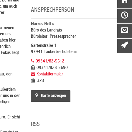
 Berlin und
t, um auch
ANSPRECHPERSON
rer
Markus Moll »
zur neuen
Büro des Landrats
sen uns
Büroleiter, Pressesprecher
aben hier
Gartenstraße 1
ehrlich
97941 Tauberbischofsheim
 Fokus liegt
09341/82-5612
09341/828-5690
au, den
Kontaktformular
323
 Außerdem
ir uns in den
Karte anzeigen
rtigen
ro. Er sieht
RSS