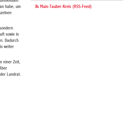
d Gemeinden
tan habe, um
Main-Tauber-Kreis (RSS-Feed)
nzelnen
 sondern
aft sowie in
en. Dadurch
s weiter
 einer Zeit,
 Aber
der Landrat.