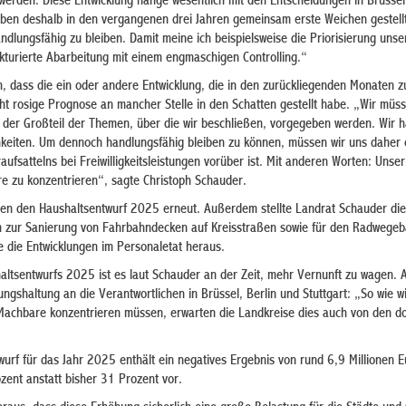
erden. Diese Entwicklung hänge wesentlich mit den Entscheidungen in Brüssel,
ben deshalb in den vergangenen drei Jahren gemeinsam erste Weichen gestell
ndlungsfähig zu bleiben. Damit meine ich beispielsweise die Priorisierung unse
turierte Abarbeitung mit einem engmaschigen Controlling.“
, dass die ein oder andere Entwicklung, die in den zurückliegenden Monaten 
cht rosige Prognose an mancher Stelle in den Schatten gestellt habe. „Wir müs
s der Großteil der Themen, über die wir beschließen, vorgegeben werden. Wir h
hkeiten. Um dennoch handlungsfähig bleiben zu können, müssen wir uns daher 
ufsattelns bei Freiwilligkeitsleistungen vorüber ist. Mit anderen Worten: Unser
re zu konzentrieren“, sagte Christoph Schauder.
gen den Haushaltsentwurf 2025 erneut. Außerdem stellte Landrat Schauder die
zur Sanierung von Fahrbahndecken auf Kreisstraßen sowie für den Radwegeb
 die Entwicklungen im Personaletat heraus.
ltsentwurfs 2025 ist es laut Schauder an der Zeit, mehr Vernunft zu wagen.
ungshaltung an die Verantwortlichen in Brüssel, Berlin und Stuttgart: „So wie w
achbare konzentrieren müssen, erwarten die Landkreise dies auch von den do
urf für das Jahr 2025 enthält ein negatives Ergebnis von rund 6,9 Millionen Eu
zent anstatt bisher 31 Prozent vor.