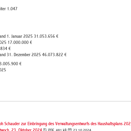
eiter 1.047
stand 1. Januar 2025 31.053.656 €
2025 17.000.000 €
.834 €
nstand 31. Dezember 2025 46.073.822 €
 33.005.900 €
2025
ph Schauder zur Einbringung des Verwaltungsentwurfs des Haushaltsplans 202
ttwoch, 23. Oktober 2024
PDF, 481 kB
23.10.2024