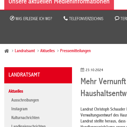
Unsere aktuellen Medieninformationen
WAS ERLEDIGE ICH WO?
TELEFONVERZEICHNIS
TER
Landratsamt
Aktuelles
Pressemitteilungen
23.10.2024
LANDRATSAMT
Mehr Vernunft
Aktuelles
Haushaltsentw
Ausschreibungen
Instagram
Landrat Christoph Schauder 
Verwaltungsentwurf des Haus
Kulturnachrichten
Landrat stellte heraus, das