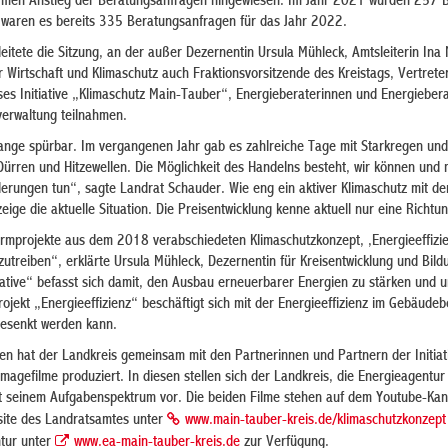
men Anstieg der Beratungsanfragen hingewiesen. Im Jahr 2021 wurden 257 
 waren es bereits 335 Beratungsanfragen für das Jahr 2022.
eitete die Sitzung, an der außer Dezernentin Ursula Mühleck, Amtsleiterin Ina 
Wirtschaft und Klimaschutz auch Fraktionsvorsitzende des Kreistags, Vertrete
ses Initiative „Klimaschutz Main-Tauber“, Energieberaterinnen und Energiebera
verwaltung teilnahmen.
lange spürbar. Im vergangenen Jahr gab es zahlreiche Tage mit Starkregen und
Dürren und Hitzewellen. Die Möglichkeit des Handelns besteht, wir können und
erungen tun“, sagte Landrat Schauder. Wie eng ein aktiver Klimaschutz mit de
eige die aktuelle Situation. Die Preisentwicklung kenne aktuell nur eine Richtun
turmprojekte aus dem 2018 verabschiedeten Klimaschutzkonzept, ‚Energieeffizi
anzutreiben“, erklärte Ursula Mühleck, Dezernentin für Kreisentwicklung und Bild
tiative“ befasst sich damit, den Ausbau erneuerbarer Energien zu stärken und 
jekt „Energieeffizienz“ beschäftigt sich mit der Energieeffizienz im Gebäudeb
gesenkt werden kann.
en hat der Landkreis gemeinsam mit den Partnerinnen und Partnern der Initiat
agefilme produziert. In diesen stellen sich der Landkreis, die Energieagentu
t seinem Aufgabenspektrum vor. Die beiden Filme stehen auf dem Youtube-Kan
site des Landratsamtes unter
www.main-tauber-kreis.de/klimaschutzkonzept
ntur unter
www.ea-main-tauber-kreis.de
zur Verfügung.