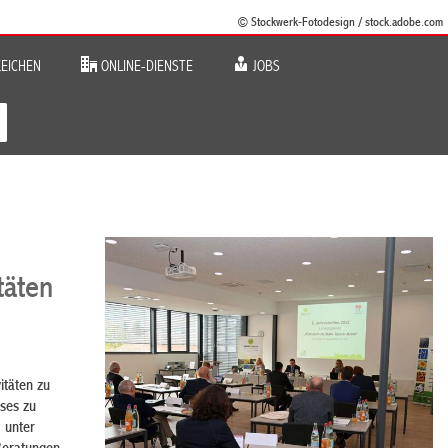
© Stockwerk-Fotodesign / stock.adobe.com
EICHEN
ONLINE-DIENSTE
JOBS
täten
itäten zu
ises zu
 unter