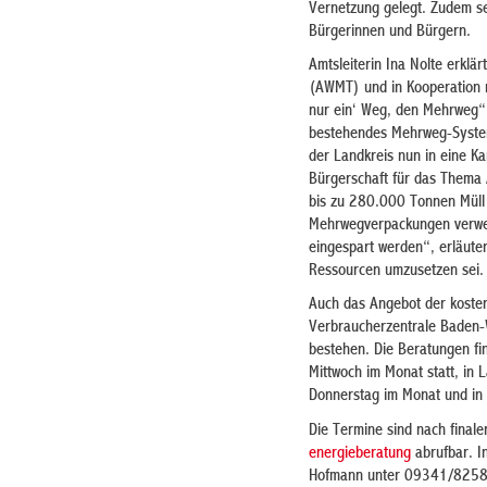
Vernetzung gelegt. Zudem set
Bürgerinnen und Bürgern.
Amtsleiterin Ina Nolte erklä
(AWMT) und in Kooperation 
nur ein‘ Weg, den Mehrweg“ 
bestehendes Mehrweg-System 
der Landkreis nun in eine K
Bürgerschaft für das Thema 
bis zu 280.000 Tonnen Müll
Mehrwegverpackungen verwen
eingespart werden“, erläuter
Ressourcen umzusetzen sei.
Auch das Angebot der kosten
Verbraucherzentrale Baden-
bestehen. Die Beratungen fin
Mittwoch im Monat statt, in
Donnerstag im Monat und in
Die Termine sind nach final
energieberatung
abrufbar. I
Hofmann unter 09341/82582