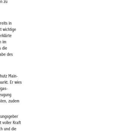
en zu
eits in
t wichtige
rklärte
n im
s die
gabe des
hutz Main-
arkt. Er wies
dgas-
zeugung
sten, zudem
htungsgeber
 voller Kraft
ch und die