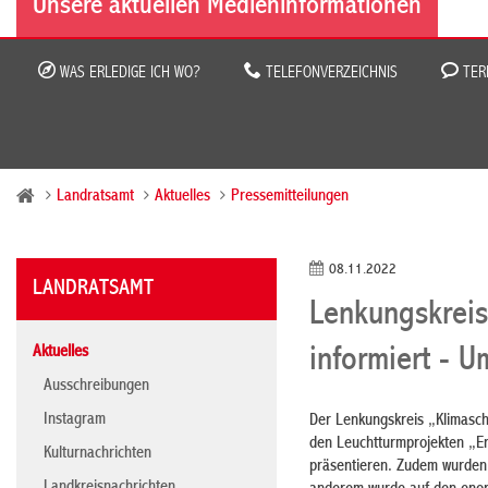
Unsere aktuellen Medieninformationen
WAS ERLEDIGE ICH WO?
TELEFONVERZEICHNIS
TER
Landratsamt
Aktuelles
Pressemitteilungen
08.11.2022
LANDRATSAMT
Lenkungskreis
Aktuelles
informiert - U
Ausschreibungen
Instagram
Der Lenkungskreis „Klimasch
den Leuchtturmprojekten „En
Kulturnachrichten
präsentieren. Zudem wurden d