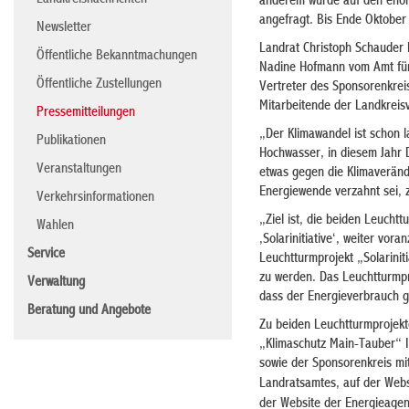
Landkreisnachrichten
anderem wurde auf den enor
angefragt. Bis Ende Oktober
Newsletter
Landrat Christoph Schauder l
Öffentliche Bekanntmachungen
Nadine Hofmann vom Amt für 
Öffentliche Zustellungen
Vertreter des Sponsorenkrei
Mitarbeitende der Landkreis
Pressemitteilungen
„Der Klimawandel ist schon 
Publikationen
Hochwasser, in diesem Jahr 
Veranstaltungen
etwas gegen die Klimaveränd
Energiewende verzahnt sei, z
Verkehrsinformationen
„Ziel ist, die beiden Leucht
Wahlen
‚Solarinitiative‘, weiter vor
Service
Leuchtturmprojekt „Solarini
zu werden. Das Leuchtturmpro
Verwaltung
dass der Energieverbrauch 
Beratung und Angebote
Zu beiden Leuchtturmprojekt
„Klimaschutz Main-Tauber“ Im
sowie der Sponsorenkreis mi
Landratsamtes, auf der Web
der Website der Energieage