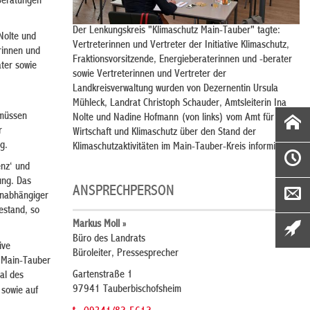
Beratungen
Der Lenkungskreis "Klimaschutz Main-Tauber" tagte:
Nolte und
Vertreterinnen und Vertreter der Initiative Klimaschutz,
rinnen und
Fraktionsvorsitzende, Energieberaterinnen und -berater
ter sowie
sowie Vertreterinnen und Vertreter der
Landkreisverwaltung wurden von Dezernentin Ursula
Mühleck, Landrat Christoph Schauder, Amtsleiterin Ina
 müssen
Nolte und Nadine Hofmann (von links) vom Amt für
r
Wirtschaft und Klimaschutz über den Stand der
g.
Klimaschutzaktivitäten im Main-Tauber-Kreis informiert.
enz‘ und
ung. Das
ANSPRECHPERSON
unabhängiger
estand, so
Markus Moll »
Büro des Landrats
ive
Büroleiter, Pressesprecher
r Main-Tauber
Gartenstraße 1
al des
97941 Tauberbischofsheim
sowie auf