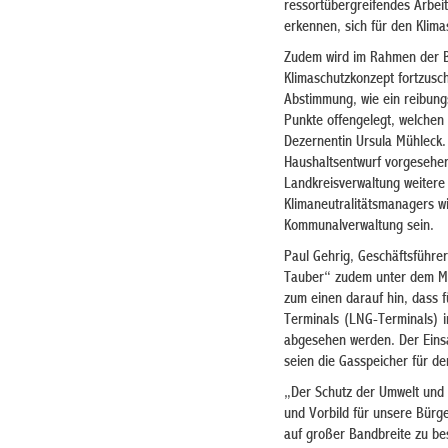
ressortübergreifendes Arbei
erkennen, sich für den Klima
Zudem wird im Rahmen der B
Klimaschutzkonzept fortzusch
Abstimmung, wie ein reibung
Punkte offengelegt, welchen 
Dezernentin Ursula Mühleck. 
Haushaltsentwurf vorgesehen.
Landkreisverwaltung weitere 
Klimaneutralitätsmanagers w
Kommunalverwaltung sein.
Paul Gehrig, Geschäftsführe
Tauber“ zudem unter dem Mot
zum einen darauf hin, dass 
Terminals (LNG-Terminals) i
abgesehen werden. Der Einsa
seien die Gasspeicher für den
„Der Schutz der Umwelt und 
und Vorbild für unsere Bürge
auf großer Bandbreite zu be