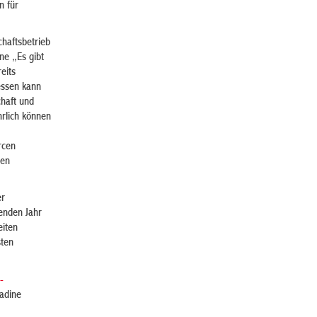
n für
chaftsbetrieb
e „Es gibt
eits
essen kann
chaft und
hrlich können
rcen
len
er
enden Jahr
eiten
sten
-
adine