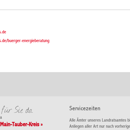
s.de
s.de/buerger-energieberatung
Servicezeiten
da
Alle Ämter unseres Landratsamtes b
Main-Tauber-Kreis »
Anliegen aller Art nur nach vorherig