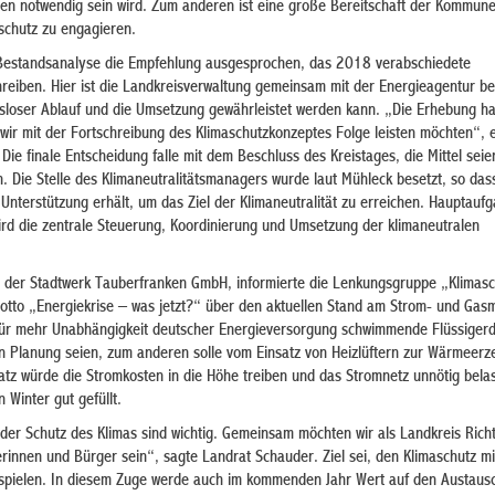
ten notwendig sein wird. Zum anderen ist eine große Bereitschaft der Kommun
schutz zu engagieren.
estandsanalyse die Empfehlung ausgesprochen, das 2018 verabschiedete
reiben. Hier ist die Landkreisverwaltung gemeinsam mit der Energieagentur ber
sloser Ablauf und die Umsetzung gewährleistet werden kann. „Die Erhebung ha
wir mit der Fortschreibung des Klimaschutzkonzeptes Folge leisten möchten“, e
Die finale Entscheidung falle mit dem Beschluss des Kreistages, die Mittel seie
 Die Stelle des Klimaneutralitätsmanagers wurde laut Mühleck besetzt, so das
Unterstützung erhält, um das Ziel der Klimaneutralität zu erreichen. Hauptauf
ird die zentrale Steuerung, Koordinierung und Umsetzung der klimaneutralen
r der Stadtwerk Tauberfranken GmbH, informierte die Lenkungsgruppe „Klimasc
to „Energiekrise – was jetzt?“ über den aktuellen Stand am Strom- und Gasm
für mehr Unabhängigkeit deutscher Energieversorgung schwimmende Flüssiger
n Planung seien, zum anderen solle vom Einsatz von Heizlüftern zur Wärmeer
tz würde die Stromkosten in die Höhe treiben und das Stromnetz unnötig bela
 Winter gut gefüllt.
der Schutz des Klimas sind wichtig. Gemeinsam möchten wir als Landkreis Ric
rinnen und Bürger sein“, sagte Landrat Schauder. Ziel sei, den Klimaschutz mit
spielen. In diesem Zuge werde auch im kommenden Jahr Wert auf den Austaus