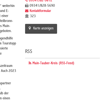
09341/82-5612
09341/828-5690
“ weiterhin
 und E-
Kontaktformular
 einer
323
Heilbronn-
es Main-
Karte anzeigen
ngeboten.
ugendhilfe
am Tourstopp
sierte
RSS
zu
Main-Tauber-Kreis (RSS-Feed)
szeitraum
. Auch 2023
spartner
.
lb der
m einen