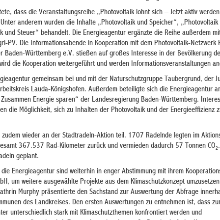
tete, dass die Veranstaltungsreihe „Photovoltaik lohnt sich – Jetzt aktiv werden
 Unter anderem wurden die Inhalte „Photovoltaik und Speicher“, „Photovoltaik
aik und Steuer“ behandelt. Die Energieagentur ergänzte die Reihe außerdem mit
i-PV. Die Informationsabende in Kooperation mit dem Photovoltaik-Netzwerk 
r Baden-Württemberg e.V. stießen auf großes Interesse in der Bevölkerung d
ird die Kooperation weitergeführt und werden Informationsveranstaltungen a
ergieagentur gemeinsam bei und mit der Naturschutzgruppe Taubergrund, der J
rbeitskreis Lauda-Königshofen. Außerdem beteiligte sich die Energieagentur 
 Zusammen Energie sparen“ der Landesregierung Baden-Württemberg. Interes
n die Möglichkeit, sich zu Inhalten der Photovoltaik und der Energieeffizienz 
zudem wieder an der Stadtradeln-Aktion teil. 1707 Radelnde legten im Aktion
insgesamt 367.537 Rad-Kilometer zurück und vermieden dadurch 57 Tonnen CO
2
adeln geplant.
 die Energieagentur sind weiterhin in enger Abstimmung mit ihrem Kooperation
bH, um weitere ausgewählte Projekte aus dem Klimaschutzkonzept umzusetzen
thrin Murphy präsentierte den Sachstand zur Auswertung der Abfrage innerha
mmunen des Landkreises. Den ersten Auswertungen zu entnehmen ist, dass zu
ter unterschiedlich stark mit Klimaschutzthemen konfrontiert werden und