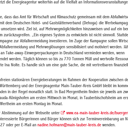
zt die Energieagentur weiterhin auf die Vielfalt an Informationsveranstaltunge
rte, dass das Amt für Wirtschaft und Klimaschutz gemeinsam mit dem Abfallwirts
mit dem Deutschen Hotel- und Gaststättenverband (Dehoga) die Werbekampagn
umsetzen wird. Ziel ist, auf Mehrwegmöglichkeiten hinzuweisen und auf ein ber
zurückzugreifen. „Ein eigenes System zu entwickeln ist nicht sinnvoll. Stattd
ampagne zur Abfallvermeidung investieren. Im Zuge der Kampagne sollen Wirts
Abfallvermeidung und Mehrweglösungen sensibilisiert und motiviert werden. Jä
 an Take-away-Einwegverpackungen in Deutschland vermieden werden, wenn
det werden. Täglich können so bis zu 770 Tonnen Müll und wertvolle Ressou
te Ina Nolte. Es handle sich um eine gute Sache, die mit vertretbaren finanziel
freien stationären Energieberatungen im Rahmen der Kooperation zwischen d
Württemberg und der Energieagentur Main-Tauber-Kreis GmbH bleibt im komm
den in der Regel monatlich statt. In Bad Mergentheim finden sie jeweils am zw
 Lauda-Königshofen am ersten Mittwoch im Monat, in Tauberbischofsheim am er
 Wertheim am ersten Montag im Monat.
er Abstimmung auf der Webseite unter
www.ea-main-tauber-kreis.de/buerger
nteressierte Bürgerinnen und Bürger können sich zur Terminvereinbarung an N
7 oder per E-Mail an
nadine.hofmann@main-tauber-kreis.de
wenden.