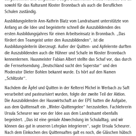
sowohl für das Kulturamt Kloster Bronnbach als auch die Beruflichen
Schulen zuständig.
Ausbildungsleiterin Ann-Kathrin Blatz vom Landratsamt unterstützte von
Anfang an die Idee und begeisterte schnell die Auszubildenden des
ersten Ausbildungsjahres für einen Arbeitseinsatz in Bronnbach. „Das
fördert den Teamgeist unter den Auszubildenden“, ist die
Ausbildungsleiterin überzeugt. Außer der Quitten- und Apfelernte durften
die Auszubildenden auch die Hühner und Schafe im Kloster Bronnbach
kennenlernen. Hausmeister Fabian Albert stellte das Schaf vor, das durch
die Fernsehsendung „Deutschland sucht den Superstar“ und den
Moderator Dieter Bohlen bekannt wurde. Es hört auf den Namen
„Schlitzohr“.
Nachdem die Äpfel und Quitten in der Kelterei Michel in Werbach zu Saft
verarbeitet und pasteurisiert wurden, folgte der zweite Teil der Aktion.
Die Auszubildenden der Hauswirtschaft an der EPE hatten die Aufgabe,
aus dem Quittensaft ein „Winter-Quittengelee“ herzustellen. Fachlehrerin
Ursula Scheurer war von der Idee aus dem Landratsamt ebenfalls
begeistert. „Das ist eine geniale Abwechslung im Schulalltag, und wir
können das gut in unseren Lehrplan integrieren“, sagte Ursula Scheurer.
Nach dem Einkochen des Quittensaftes galt es noch, die Gläschen hübsch