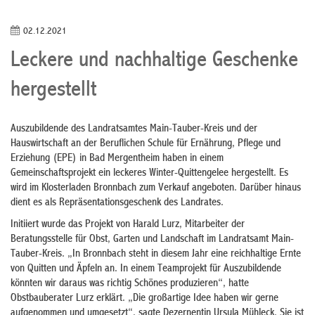
02.12.2021
Leckere und nachhaltige Geschenke
hergestellt
Auszubildende des Landratsamtes Main-Tauber-Kreis und der
Hauswirtschaft an der Beruflichen Schule für Ernährung, Pflege und
Erziehung (EPE) in Bad Mergentheim haben in einem
Gemeinschaftsprojekt ein leckeres Winter-Quittengelee hergestellt. Es
wird im Klosterladen Bronnbach zum Verkauf angeboten. Darüber hinaus
dient es als Repräsentationsgeschenk des Landrates.
Initiiert wurde das Projekt von Harald Lurz, Mitarbeiter der
Beratungsstelle für Obst, Garten und Landschaft im Landratsamt Main-
Tauber-Kreis. „In Bronnbach steht in diesem Jahr eine reichhaltige Ernte
von Quitten und Äpfeln an. In einem Teamprojekt für Auszubildende
könnten wir daraus was richtig Schönes produzieren“, hatte
Obstbauberater Lurz erklärt. „Die großartige Idee haben wir gerne
aufgenommen und umgesetzt“, sagte Dezernentin Ursula Mühleck. Sie ist