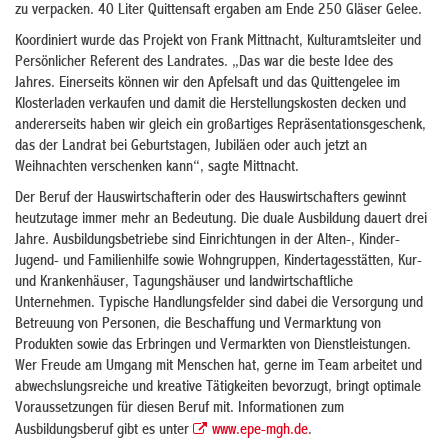
zu verpacken. 40 Liter Quittensaft ergaben am Ende 250 Gläser Gelee.
Koordiniert wurde das Projekt von Frank Mittnacht, Kulturamtsleiter und
Persönlicher Referent des Landrates. „Das war die beste Idee des
Jahres. Einerseits können wir den Apfelsaft und das Quittengelee im
Klosterladen verkaufen und damit die Herstellungskosten decken und
andererseits haben wir gleich ein großartiges Repräsentationsgeschenk,
das der Landrat bei Geburtstagen, Jubiläen oder auch jetzt an
Weihnachten verschenken kann“, sagte Mittnacht.
Der Beruf der Hauswirtschafterin oder des Hauswirtschafters gewinnt
heutzutage immer mehr an Bedeutung. Die duale Ausbildung dauert drei
Jahre. Ausbildungsbetriebe sind Einrichtungen in der Alten-, Kinder-
Jugend- und Familienhilfe sowie Wohngruppen, Kindertagesstätten, Kur-
und Krankenhäuser, Tagungshäuser und landwirtschaftliche
Unternehmen. Typische Handlungsfelder sind dabei die Versorgung und
Betreuung von Personen, die Beschaffung und Vermarktung von
Produkten sowie das Erbringen und Vermarkten von Dienstleistungen.
Wer Freude am Umgang mit Menschen hat, gerne im Team arbeitet und
abwechslungsreiche und kreative Tätigkeiten bevorzugt, bringt optimale
Voraussetzungen für diesen Beruf mit. Informationen zum
Ausbildungsberuf gibt es unter
www.epe-mgh.de
.