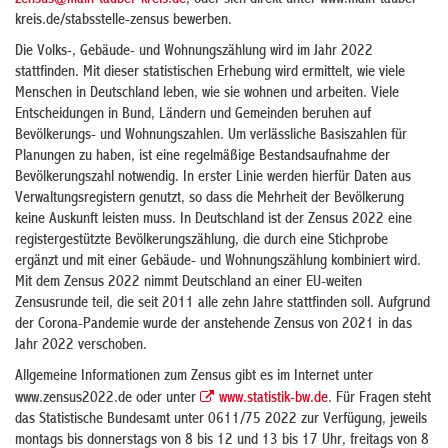
zensus@main-tauber-kreis.de
, oder sich direkt unter www.main-tauber-
kreis.de/stabsstelle-zensus bewerben.
Die Volks-, Gebäude- und Wohnungszählung wird im Jahr 2022
stattfinden. Mit dieser statistischen Erhebung wird ermittelt, wie viele
Menschen in Deutschland leben, wie sie wohnen und arbeiten. Viele
Entscheidungen in Bund, Ländern und Gemeinden beruhen auf
Bevölkerungs- und Wohnungszahlen. Um verlässliche Basiszahlen für
Planungen zu haben, ist eine regelmäßige Bestandsaufnahme der
Bevölkerungszahl notwendig. In erster Linie werden hierfür Daten aus
Verwaltungsregistern genutzt, so dass die Mehrheit der Bevölkerung
keine Auskunft leisten muss. In Deutschland ist der Zensus 2022 eine
registergestützte Bevölkerungszählung, die durch eine Stichprobe
ergänzt und mit einer Gebäude- und Wohnungszählung kombiniert wird.
Mit dem Zensus 2022 nimmt Deutschland an einer EU-weiten
Zensusrunde teil, die seit 2011 alle zehn Jahre stattfinden soll. Aufgrund
der Corona-Pandemie wurde der anstehende Zensus von 2021 in das
Jahr 2022 verschoben.
Allgemeine Informationen zum Zensus gibt es im Internet unter
www.zensus2022.de oder unter
www.statistik-bw.de
. Für Fragen steht
das Statistische Bundesamt unter 0611/75 2022 zur Verfügung, jeweils
montags bis donnerstags von 8 bis 12 und 13 bis 17 Uhr, freitags von 8