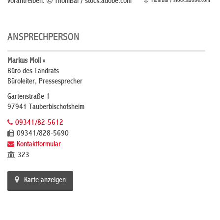
vorantreiben. © ThomBal / stock.adobe.com
© ThomBal / stock.adobe.com
ANSPRECHPERSON
Markus Moll »
Büro des Landrats
Büroleiter, Pressesprecher
Gartenstraße 1
97941 Tauberbischofsheim
09341/82-5612
09341/828-5690
Kontaktformular
323
Karte anzeigen