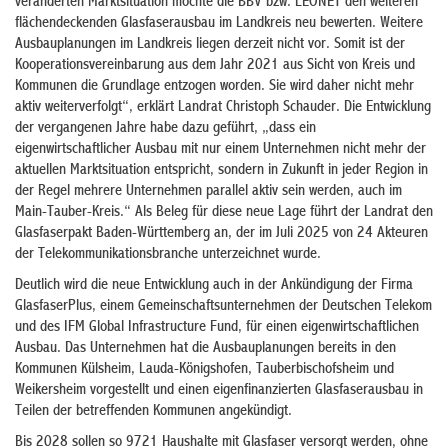
veränderten Marktsituation möchte die BBV bzw. LEONET den weiteren
flächendeckenden Glasfaserausbau im Landkreis neu bewerten. Weitere
Ausbauplanungen im Landkreis liegen derzeit nicht vor. Somit ist der
Kooperationsvereinbarung aus dem Jahr 2021 aus Sicht von Kreis und
Kommunen die Grundlage entzogen worden. Sie wird daher nicht mehr
aktiv weiterverfolgt“, erklärt Landrat Christoph Schauder. Die Entwicklung
der vergangenen Jahre habe dazu geführt, „dass ein
eigenwirtschaftlicher Ausbau mit nur einem Unternehmen nicht mehr der
aktuellen Marktsituation entspricht, sondern in Zukunft in jeder Region in
der Regel mehrere Unternehmen parallel aktiv sein werden, auch im
Main-Tauber-Kreis.“ Als Beleg für diese neue Lage führt der Landrat den
Glasfaserpakt Baden-Württemberg an, der im Juli 2025 von 24 Akteuren
der Telekommunikationsbranche unterzeichnet wurde.
Deutlich wird die neue Entwicklung auch in der Ankündigung der Firma
GlasfaserPlus, einem Gemeinschaftsunternehmen der Deutschen Telekom
und des IFM Global Infrastructure Fund, für einen eigenwirtschaftlichen
Ausbau. Das Unternehmen hat die Ausbauplanungen bereits in den
Kommunen Külsheim, Lauda-Königshofen, Tauberbischofsheim und
Weikersheim vorgestellt und einen eigenfinanzierten Glasfaserausbau in
Teilen der betreffenden Kommunen angekündigt.
Bis 2028 sollen so 9721 Haushalte mit Glasfaser versorgt werden, ohne