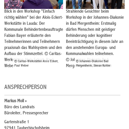
Blick in den Workshop "Einfach
Strahlende Gesichter beim
richtig wählen" bei der Alois-Eckert-
Workshop in der Johannes-Diakonie
Werkstätte in Lauda: Der
in Bad Mergentheim: Erstmalig
Kommunale Behindertenbeauftragte
dürfen Menschen mit geistiger
Fabian Bayer erläuterte den
Behinderung oder kognitiver
Teilnehmerinnen und Teilnehmern
Beeinträchtigung in diesem Jahr an
praxisnah das Wahlsystem und den
den anstehenden Europa- und
Aufbau der Stimmzettel. © Caritas-
Kommunalwahlen teilnehmen.
Werkstätten Alois Eckert, Paul
© Johannes-Diakonie Bad
© Caritas-Werkstätten Alois Eckert,
© Johannes-Diakonie Bad
Weber
Mergentheim, Stevan Kohler
Paul Weber
Mergentheim, Stevan Kohler
ANSPRECHPERSON
Markus Moll »
Büro des Landrats
Büroleiter, Pressesprecher
Gartenstraße 1
97941 Tauberbischofsheim