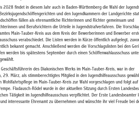
s 2028 findet in diesem Jahr auch in Baden-Württemberg die Wahl der Jugend
Bezirksjugendschöffengerichten und den Jugendkammern der Landgerichte stat
dschöffen fällen als ehrenamtliche Richterinnen und Richter gemeinsam und
chterinnen und Berufsrichtern die Urteile in Jugendstrafverfahren. Die Vorschlag
mtes Main-Tauber-Kreis aus dem Kreis der Bewerberinnen und Bewerber erstel
usschuss verabschiedet. Die Listen werden in Kürze öffentlich aufgelegt, zuvor
ntlich bekannt gemacht. Anschließend werden die Vorschlagslisten bei den Ger
ffen werden bis spätestens September durch einen Schöffenwahlausschuss unt
 gewählt.
 Geschäftsführerin des Diakonischen Werks im Main-Tauber-Kreis, war in der
, 29. März, als stimmberechtigtes Mitglied in den Jugendhilfeausschuss gewähl
en Wohlfahrtspflege im Main-Tauber-Kreis zur Wahl vorgeschlagen und folgt auf
empe. Fladausch-Rödel wurde in der aktuellen Sitzung durch Ersten Landesb
chen Tätigkeit im Jugendhilfeausschuss verpflichtet. Der Erste Landesbeamter l
ge und interessante Ehrenamt zu übernehmen und wünschte ihr viel Freude bei 