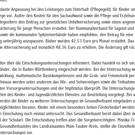
htet.
eplante Anpassung bei den Leistungen zum Unterhalt (Pflegegeld) für Kinder u
flege vor. Außer den Kosten für den Sachaufwand sowie die Pflege und Erziehun
legeeltern den Beitrag zur gesetzlichen Unfallversicherung sowie einen angem
ssicherung für junge Menschen erstattet. Der Kommunalverband für Jugend und 
owie die kommunalen Spitzenverbände haben empfohlen, den Betrag für eine
g unterjährig anzupassen. Bisher wurden 42,53 Euro pro Monat erstattet. Da
ie Alterssicherung auf monatlich 48,36 Euro zu erhöhen. Die Änderung gilt rü
den über die Einschulungsuntersuchungen informiert. Dabei handelt es sich um
e Kinder, die in Baden-Württemberg eingeschult werden. Bei der Untersuchung 
twicklung, mathematische Basiskompetenzen und die Grob- und Feinmotorik per
r hinaus werden unter anderem das Hör- und Sehvermögen sowie die Teilnahme
ten Vorsorgeuntersuchungen und der Impfstatus überprüft. Die Untersuchungs
en des Kinder- und Jugendärztlichen Dienstes zur Beurteilung vorgelegt. Bei a
rden die Kinder zu weiteren Untersuchungen im Gesundheitsamt eingeladen un
glichkeiten beraten. Kinder mit einem besonders hohen Förderbedarf werden
en Einschulung noch einmal untersucht. Das Gesundheitsamt berät dabei über d
 der Schulart. Die Entscheidung treffen aber die Sorgeberechtigten. Monika T
s Gesundheitsamtes des Landratsamtes Main-Tauber-Kreis, stellte die Einzelheit
Untersuchungen vor.