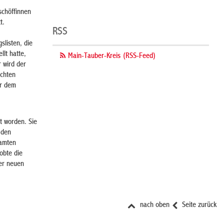
schöffinnen
t.
RSS
slisten, die
lt hatte,
Main-Tauber-Kreis (RSS-Feed)
 wird der
ichten
er dem
t worden. Sie
 den
eamten
obte die
der neuen
nach oben
Seite zurück