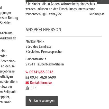
Alle Kinder, die in Baden-Württemberg eingeschult
nd
werden, müssen an der Einschulungsuntersuchung
g junger
teilnehmen. © Pixabay.de
© Pixabay.de
essen Beitrag
Soziales
ANSPRECHPERSON
s Gremium
ckwirkend ab
Markus Moll »
Büro des Landrats
 eine
Büroleiter, Pressesprecher
werden
Gartenstraße 1
 Screening-
97941 Tauberbischofsheim
 an den im
ergebnisse
09341/82-5612
uffälligen
09341/828-5690
d die Eltern
Kontaktformular
 etwa ein
323
en Zeitpunkt
reppner,
Karte anzeigen
en sowie