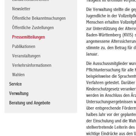
Landkreisnachrichten
Tätigkeit im Gremium verpflic
Newsletter
Die Verwaltung stellte die g
Jugendliche in der Vollzeitp
Öffentliche Bekanntmachungen
Menschen erhalten Vollzeitpf
Öffentliche Zustellungen
zur Unterstützung der Alter
Baden-Württemberg (KVJS) s
Pressemitteilungen
angemessene Alterssicherun
Publikationen
stimmte zu, den Betrag für d
Januar.
Veranstaltungen
Die Ausschussmitglieder wur
Verkehrsinformationen
Pflichtuntersuchung für all
Wahlen
beispielsweise die Sprachen
Verfahren getestet. Darübe
Service
Kinderschutzgesetz veranker
Verwaltung
werden im Anschluss den Ärzt
Untersuchungsergebnissen we
Beratung und Angebote
über entsprechende Fördermö
halbes Jahr vor der geplant
der Einschulung und die Wahl
stellvertretende Leiterin de
wichtige Eindrücke aus den 