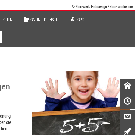
© Stockwerk-Fotodesign / stock.adobe.com
EICHEN
ONLINE-DIENSTE
JOBS
gen
rdnung
ber die
chen