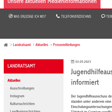
Unsere aktuellen Medieninformationen
WAS ERLEDIGE ICH WO?
TELEFONVERZEICHNIS
TER
Landratsamt
Aktuelles
Pressemitteilungen
03.05.2023
LANDRATSAMT
Jugendhilfeau
Aktuelles
informiert
Ausschreibungen
Instagram
Der Jugendhilfeausschuss de
standen unter anderem eine h
Kulturnachrichten
Einschulungsuntersuchungen 