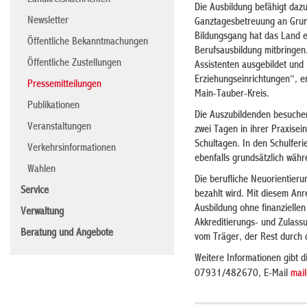
Landkreisnachrichten
Die Ausbildung befähigt dazu
Newsletter
Ganztagesbetreuung an Grund
Bildungsgang hat das Land e
Öffentliche Bekanntmachungen
Berufsausbildung mitbringen
Öffentliche Zustellungen
Assistenten ausgebildet und 
Erziehungseinrichtungen“, e
Pressemitteilungen
Main-Tauber-Kreis.
Publikationen
Die Auszubildenden besuchen
Veranstaltungen
zwei Tagen in ihrer Praxisei
Schultagen. In den Schulferi
Verkehrsinformationen
ebenfalls grundsätzlich wäh
Wahlen
Die berufliche Neuorientieru
Service
bezahlt wird. Mit diesem Anr
Ausbildung ohne finanziellen
Verwaltung
Akkreditierungs- und Zulass
Beratung und Angebote
vom Träger, der Rest durch di
Weitere Informationen gibt 
07931/482670, E-Mail
mai