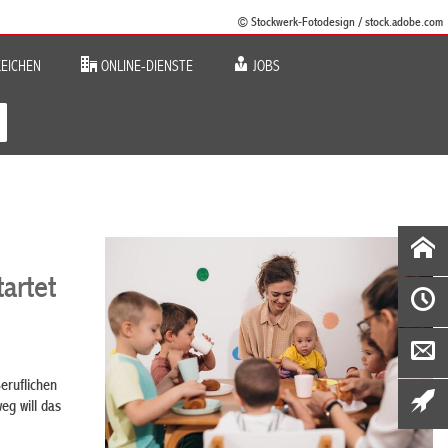
© Stockwerk-Fotodesign / stock.adobe.com
EICHEN
ONLINE-DIENSTE
JOBS
artet
eruflichen
eg will das