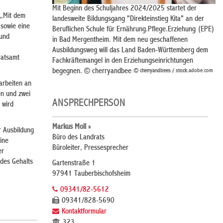
Mit Beginn des Schuljahres 2024/2025 startet der
 „Mit dem
landesweite Bildungsgang "Direkteinstieg Kita" an der
sowie eine
Beruflichen Schule für Ernährung.Pflege.Erziehung (EPE)
 und
in Bad Mergentheim. Mit dem neu geschaffenen
Ausbildungsweg will das Land Baden-Württemberg dem
ratsamt
Fachkräftemangel in den Erziehungseinrichtungen
begegnen. © cherryandbees / stock.adobe.com
© cherryandbees / stock.adobe.com
arbeiten an
en und zwei
ANSPRECHPERSON
 wird
Markus Moll »
r Ausbildung
Büro des Landrats
ine
Büroleiter, Pressesprecher
er
 des Gehalts
Gartenstraße 1
97941 Tauberbischofsheim
09341/82-5612
09341/828-5690
Kontaktformular
323