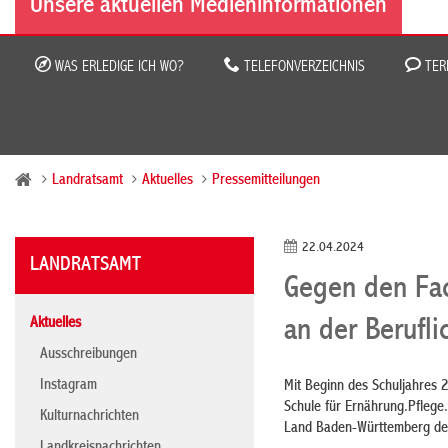
Unsere aktuellen Medieninformationen
WAS ERLEDIGE ICH WO?
TELEFONVERZEICHNIS
TER
Landratsamt
Aktuelles
Pressemitteilungen
22.04.2024
LANDRATSAMT
Gegen den Fach
Aktuelles
an der Berufl
Ausschreibungen
Instagram
Mit Beginn des Schuljahres 
Schule für Ernährung.Pflege
Kulturnachrichten
Land Baden-Württemberg dem