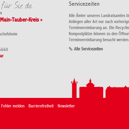
Servicezeiten
da
Alle Ämter unseres Landratsamtes b
Main-Tauber-Kreis »
Anliegen aller Art nur nach vorherig
Terminvereinbarung an. Die Recycli
Kompostplätze können zu den Öffnu
schofsheim
Terminvereinbarung besucht werden
Alle Servicezeiten
5660
ar
Fehler melden
Barrierefreiheit
Newsletter