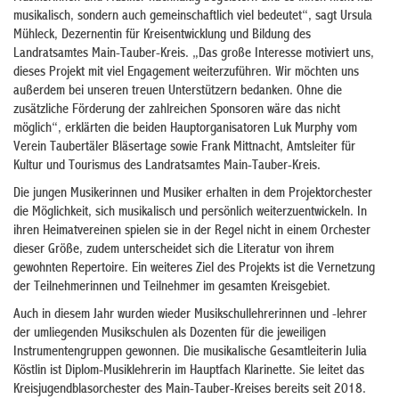
musikalisch, sondern auch gemeinschaftlich viel bedeutet“, sagt Ursula
Mühleck, Dezernentin für Kreisentwicklung und Bildung des
Landratsamtes Main-Tauber-Kreis. „Das große Interesse motiviert uns,
dieses Projekt mit viel Engagement weiterzuführen. Wir möchten uns
außerdem bei unseren treuen Unterstützern bedanken. Ohne die
zusätzliche Förderung der zahlreichen Sponsoren wäre das nicht
möglich“, erklärten die beiden Hauptorganisatoren Luk Murphy vom
Verein Taubertäler Bläsertage sowie Frank Mittnacht, Amtsleiter für
Kultur und Tourismus des Landratsamtes Main-Tauber-Kreis.
Die jungen Musikerinnen und Musiker erhalten in dem Projektorchester
die Möglichkeit, sich musikalisch und persönlich weiterzuentwickeln. In
ihren Heimatvereinen spielen sie in der Regel nicht in einem Orchester
dieser Größe, zudem unterscheidet sich die Literatur von ihrem
gewohnten Repertoire. Ein weiteres Ziel des Projekts ist die Vernetzung
der Teilnehmerinnen und Teilnehmer im gesamten Kreisgebiet.
Auch in diesem Jahr wurden wieder Musikschullehrerinnen und -lehrer
der umliegenden Musikschulen als Dozenten für die jeweiligen
Instrumentengruppen gewonnen. Die musikalische Gesamtleiterin Julia
Köstlin ist Diplom-Musiklehrerin im Hauptfach Klarinette. Sie leitet das
Kreisjugendblasorchester des Main-Tauber-Kreises bereits seit 2018.