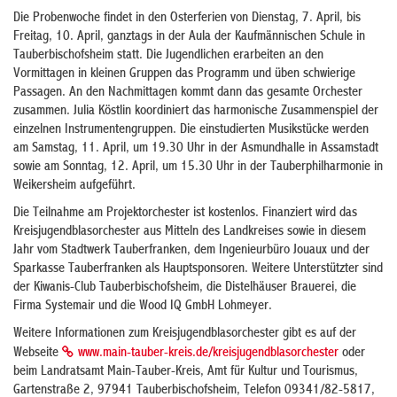
Die Probenwoche findet in den Osterferien von Dienstag, 7. April, bis
Freitag, 10. April, ganztags in der Aula der Kaufmännischen Schule in
Tauberbischofsheim statt. Die Jugendlichen erarbeiten an den
Vormittagen in kleinen Gruppen das Programm und üben schwierige
Passagen. An den Nachmittagen kommt dann das gesamte Orchester
zusammen. Julia Köstlin koordiniert das harmonische Zusammenspiel der
einzelnen Instrumentengruppen. Die einstudierten Musikstücke werden
am Samstag, 11. April, um 19.30 Uhr in der Asmundhalle in Assamstadt
sowie am Sonntag, 12. April, um 15.30 Uhr in der Tauberphilharmonie in
Weikersheim aufgeführt.
Die Teilnahme am Projektorchester ist kostenlos. Finanziert wird das
Kreisjugendblasorchester aus Mitteln des Landkreises sowie in diesem
Jahr vom Stadtwerk Tauberfranken, dem Ingenieurbüro Jouaux und der
Sparkasse Tauberfranken als Hauptsponsoren. Weitere Unterstützter sind
der Kiwanis-Club Tauberbischofsheim, die Distelhäuser Brauerei, die
Firma Systemair und die Wood IQ GmbH Lohmeyer.
Weitere Informationen zum Kreisjugendblasorchester gibt es auf der
Webseite
www.main-tauber-kreis.de/kreisjugendblasorchester
oder
beim Landratsamt Main-Tauber-Kreis, Amt für Kultur und Tourismus,
Gartenstraße 2, 97941 Tauberbischofsheim, Telefon 09341/82-5817,