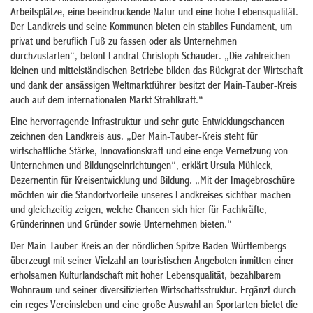
Arbeitsplätze, eine beeindruckende Natur und eine hohe Lebensqualität.
Der Landkreis und seine Kommunen bieten ein stabiles Fundament, um
privat und beruflich Fuß zu fassen oder als Unternehmen
durchzustarten“, betont Landrat Christoph Schauder. „Die zahlreichen
kleinen und mittelständischen Betriebe bilden das Rückgrat der Wirtschaft
und dank der ansässigen Weltmarktführer besitzt der Main-Tauber-Kreis
auch auf dem internationalen Markt Strahlkraft.“
Eine hervorragende Infrastruktur und sehr gute Entwicklungschancen
zeichnen den Landkreis aus. „Der Main-Tauber-Kreis steht für
wirtschaftliche Stärke, Innovationskraft und eine enge Vernetzung von
Unternehmen und Bildungseinrichtungen“, erklärt Ursula Mühleck,
Dezernentin für Kreisentwicklung und Bildung. „Mit der Imagebroschüre
möchten wir die Standortvorteile unseres Landkreises sichtbar machen
und gleichzeitig zeigen, welche Chancen sich hier für Fachkräfte,
Gründerinnen und Gründer sowie Unternehmen bieten.“
Der Main-Tauber-Kreis an der nördlichen Spitze Baden-Württembergs
überzeugt mit seiner Vielzahl an touristischen Angeboten inmitten einer
erholsamen Kulturlandschaft mit hoher Lebensqualität, bezahlbarem
Wohnraum und seiner diversifizierten Wirtschaftsstruktur. Ergänzt durch
ein reges Vereinsleben und eine große Auswahl an Sportarten bietet die