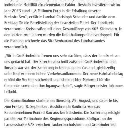
individuelle Mobilität ein elementarer Faktor. Deshalb investieren wir im
Jahr 2023 rund 1,8 Millionen Euro in die Erhaltung unserer
Kreisstraßen“, erklärte Landrat Christoph Schauder und dankte dem
Kreistag für die Bereitstellung der finanziellen Mittel. Der Landkreis
verantwortet Kreisstraßen mit einer Gesamtlänge von 463 Kilometern. In
den letzten zwei Jahren wurden die Unterhaltungsmittel verdoppelt. Für
die Planung zeichnete das Straßenbauamt des Landratsamtes
verantwortlich.
„Wir in Großrinderfeld freuen uns sehr darüber, dass der Landkreis an
uns gedacht hat. Der Streckenabschnitt zwischen Großrinderfeld und
llmspan war vor der Sanierung in keinem guten Zustand, gleichzeitig
unterliegt er einem hohen Verkehrsaufkommen. Der neue Fahrbahnbelag
erhöht die Verkehrssicherheit und ist ein echter Mehrwert für die
Gemeinde sowie den Durchgangsverkehr“, sagte Bürgermeister Johannes
Leibold.
Die Baumaßnahme startete am Dienstag, 29. August, und dauerte bis
zum Freitag, 8. September. Ausführende Baufirma war das
Bauunternehmen Konrad Bau aus Gerlachsheim. Die Sanierung erfolgte
parallel zur Maßnahme des Regierungspräsidiums Stuttgart an der
Landesstraße 578 zwischen Tauberbischofsheim und Großrinderfeld.