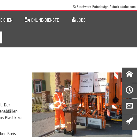
© Stockwerk-Fotodesign / stock.adobe.com
EICHEN
ONLINE-DIENSTE
JOBS
t. Der
enabfällen.
s Plastik zu
uber-Kreis