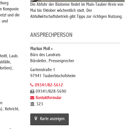
zburg
Die Abfuhr der Biotonne findet im Main-Tauber-Kreis von
en Komposte
Mai bis Oktober wöchentlich statt. Der
etzt und die
Abfallwirtschaftsbetrieb gibt Tipps zur richtigen Nutzung.
- und
ANSPRECHPERSON
Markus Moll »
Büro des Landrats
nitt, Laub,
Büroleiter, Pressesprecher
bfälle,
dorben),
Gartenstraße 1
97941 Tauberbischofsheim
09341/82-5612
09341/828-5690
Kontaktformular
en
323
), Kehricht,
Karte anzeigen