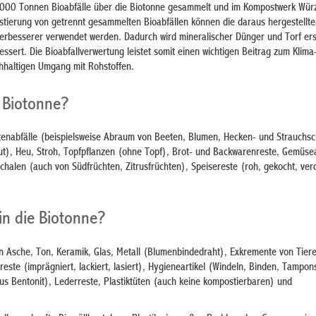
4.000 Tonnen Bioabfälle über die Biotonne gesammelt und im Kompostwerk Wür
stierung von getrennt gesammelten Bioabfällen können die daraus hergestellt
erbesserer verwendet werden. Dadurch wird mineralischer Dünger und Torf ers
sert. Die Bioabfallverwertung leistet somit einen wichtigen Beitrag zum Klima
hhaltigen Umgang mit Rohstoffen.
e Biotonne?
tenabfälle (beispielsweise Abraum von Beeten, Blumen, Hecken- und Strauchsch
ut), Heu, Stroh, Topfpflanzen (ohne Topf), Brot- und Backwarenreste, Gemüsea
schalen (auch von Südfrüchten, Zitrusfrüchten), Speisereste (roh, gekocht, ver
in die Biotonne?
en Asche, Ton, Keramik, Glas, Metall (Blumenbindedraht), Exkremente von Tier
este (imprägniert, lackiert, lasiert), Hygieneartikel (Windeln, Binden, Tampons
aus Bentonit), Lederreste, Plastiktüten (auch keine kompostierbaren) und