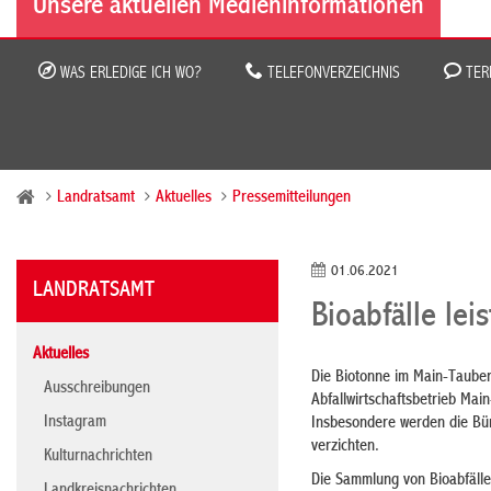
Unsere aktuellen Medieninformationen
WAS ERLEDIGE ICH WO?
TELEFONVERZEICHNIS
TER
Landratsamt
Aktuelles
Pressemitteilungen
01.06.2021
LANDRATSAMT
Bioabfälle lei
Aktuelles
Die Biotonne im Main-Tauber
Ausschreibungen
Abfallwirtschaftsbetrieb Ma
Instagram
Insbesondere werden die Bür
verzichten.
Kulturnachrichten
Die Sammlung von Bioabfällen