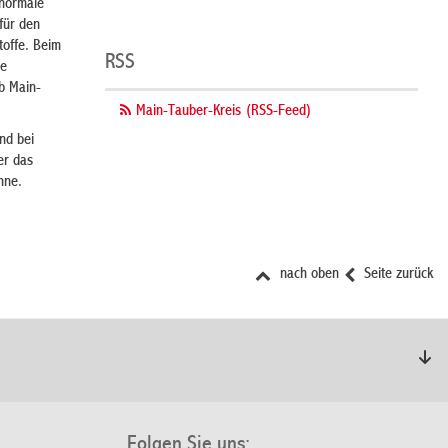
 normale
für den
toffe. Beim
RSS
ie
eb Main-
Main-Tauber-Kreis (RSS-Feed)
nd bei
er das
nne.
nach oben
Seite zurück
Folgen Sie uns: