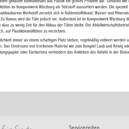
ellen gekaufte Biomüllbeutel aus Plastik ein großes Problem dar. Genauso wie
iktüten im Kompostwerk Würzburg als Störstoff aussortiert werden. Die speziell 
oabbaubarem Werkstoff zersetzt sich in Kohlenstoffdioxid, Wasser und Minerals
. Zu Humus wird die Tüte jedoch nie. Außerdem ist im Kompostwerk Würzburg d
 dass zu wenig Zeit für den Abbau der Tüten bleibt. Der Abfallwirtschaftsbetri
ch, auf Plastikbiomülltüten zu verzichten.
lichkeit immer an einem schattigen Platz stehen, regelmäßig entleert werden u
 Das Einstreuen von trockenem Material wie zum Beispiel Laub und Reisig od
tungspapier oder Eierkartons verhindern das Ankleben des Abfalls in der Bioto
Servicezeiten