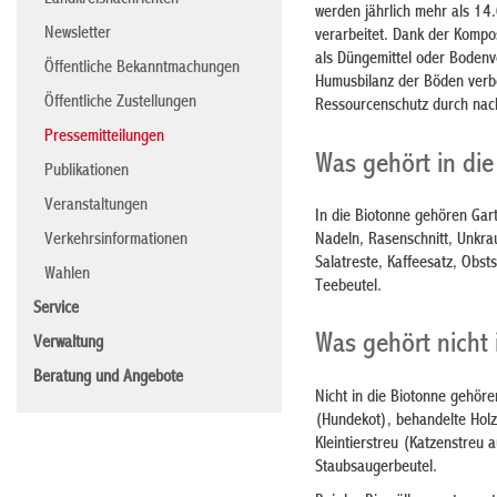
Landkreisnachrichten
werden jährlich mehr als 1
Newsletter
verarbeitet. Dank der Kompo
als Düngemittel oder Bodenv
Öffentliche Bekanntmachungen
Humusbilanz der Böden verbes
Öffentliche Zustellungen
Ressourcenschutz durch nac
Pressemitteilungen
Was gehört in di
Publikationen
Veranstaltungen
In die Biotonne gehören Gar
Nadeln, Rasenschnitt, Unkra
Verkehrsinformationen
Salatreste, Kaffeesatz, Obst
Wahlen
Teebeutel.
Service
Was gehört nicht 
Verwaltung
Beratung und Angebote
Nicht in die Biotonne gehör
(Hundekot), behandelte Holzr
Kleintierstreu (Katzenstreu 
Staubsaugerbeutel.