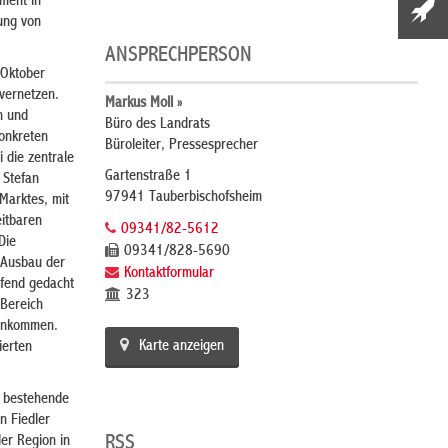
ment in
rung von
ANSPRECHPERSON
 Oktober
 vernetzen.
Markus Moll »
n und
Büro des Landrats
onkreten
Büroleiter, Pressesprecher
 die zentrale
Gartenstraße 1
 Stefan
97941 Tauberbischofsheim
Marktes, mit
eitbaren
09341/82-5612
Die
09341/828-5690
n Ausbau der
Kontaktformular
ifend gedacht
323
-Bereich
menkommen.
Karte anzeigen
ierten
m bestehende
n Fiedler
er Region in
RSS