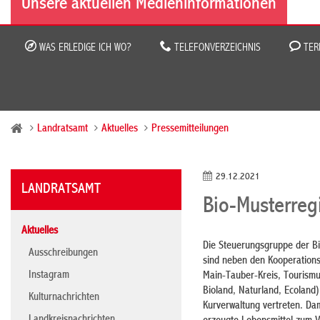
Unsere aktuellen Medieninformationen
WAS ERLEDIGE ICH WO?
TELEFONVERZEICHNIS
TER
Landratsamt
Aktuelles
Pressemitteilungen
29.12.2021
LANDRATSAMT
Bio-Musterregi
Aktuelles
Die Steuerungsgruppe der Bi
Ausschreibungen
sind neben den Kooperation
Instagram
Main-Tauber-Kreis, Tourism
Bioland, Naturland, Ecoland
Kulturnachrichten
Kurverwaltung vertreten. Da