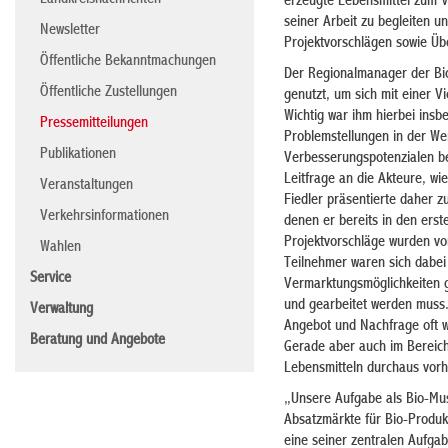
Landkreisnachrichten
erzeugte Lebensmittel zum V
seiner Arbeit zu begleiten u
Newsletter
Projektvorschlägen sowie Üb
Öffentliche Bekanntmachungen
Der Regionalmanager der Bio-
Öffentliche Zustellungen
genutzt, um sich mit einer V
Wichtig war ihm hierbei ins
Pressemitteilungen
Problemstellungen in der We
Publikationen
Verbesserungspotenzialen be
Leitfrage an die Akteure, wi
Veranstaltungen
Fiedler präsentierte daher 
Verkehrsinformationen
denen er bereits in den erst
Projektvorschläge wurden vom
Wahlen
Teilnehmer waren sich dabei 
Service
Vermarktungsmöglichkeiten g
und gearbeitet werden muss. 
Verwaltung
Angebot und Nachfrage oft
Beratung und Angebote
Gerade aber auch im Bereich 
Lebensmitteln durchaus vorh
„Unsere Aufgabe als Bio-Mus
Absatzmärkte für Bio-Produk
eine seiner zentralen Aufga