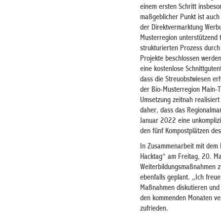
einem ersten Schritt insbes
maßgeblicher Punkt ist auch
der Direktvermarktung Werbu
Musterregion unterstützend 
strukturierten Prozess durc
Projekte beschlossen werden.
eine kostenlose Schnittguten
dass die Streuobstwiesen er
der Bio-Musterregion Main-Ta
Umsetzung zeitnah realisiert
daher, dass das Regionalman
Januar 2022 eine unkomplizie
den fünf Kompostplätzen des
In Zusammenarbeit mit dem L
Hacktag“ am Freitag, 20. Ma
Weiterbildungsmaßnahmen zu
ebenfalls geplant. „Ich fre
Maßnahmen diskutieren und b
den kommenden Monaten vers
zufrieden.