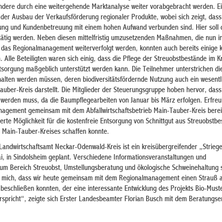
ondere durch eine weitergehende Marktanalyse weiter vorabgebracht werden. E
 der Ausbau der Verkaufsförderung regionaler Produkte, wobei sich zeigt, dass
ng und Kundenbetreuung mit einem hohen Aufwand verbunden sind. Hier soll d
tätig werden. Neben diesen mittelfristig umzusetzenden Maßnahmen, die nun i
h das Regionalmanagement weiterverfolgt werden, konnten auch bereits einige 
 Alle Beteiligten waren sich einig, dass die Pflege der Streuobstbestände im K
tsorgung maßgeblich unterstützt werden kann. Die Teilnehmer unterstrichen die
halten werden müssen, deren biodiversitätsfördernde Nutzung auch ein wesentli
uber-Kreis darstellt. Die Mitglieder der Steuerungsgruppe hoben hervor, dass
 werden muss, da die Baumpflegearbeiten von Januar bis März erfolgen. Erfreul
agement gemeinsam mit dem Abfallwirtschaftsbetrieb Main-Tauber-Kreis berei
rte Möglichkeit für die kostenfreie Entsorgung von Schnittgut aus Streuobstb
 Main-Tauber-Kreises schaffen konnte.
andwirtschaftsamt Neckar-Odenwald-Kreis ist ein kreisübergreifender „Striege
i, in Sindolsheim geplant. Verschiedene Informationsveranstaltungen und
m Bereich Streuobst, Umstellungsberatung und ökologische Schweinehaltung 
ue mich, dass wir heute gemeinsam mit dem Regionalmanagement einen Strauß 
eschließen konnten, der eine interessante Entwicklung des Projekts Bio-Muste
pricht“, zeigte sich Erster Landesbeamter Florian Busch mit dem Beratungse