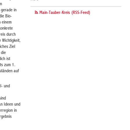
in
 gerade in
Main-Tauber-Kreis (RSS-Feed)
ie Bio-
n einem
konkrete
reis durch
 Wichtigkeit,
ches Ziel
 die
ich ist
ts zum 1.
eständen auf
l- und
sind
an Ideen und
rregion in
rgebnis