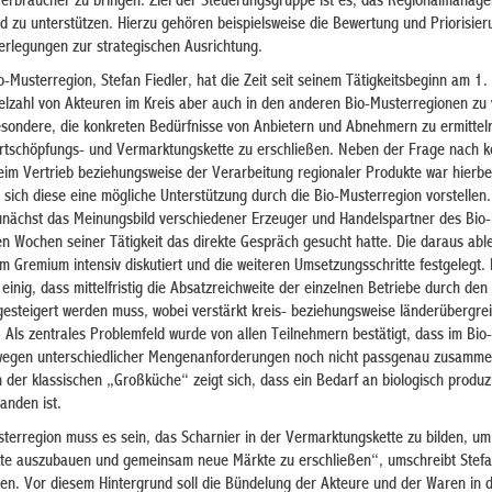
erbraucher zu bringen. Ziel der Steuerungsgruppe ist es, das Regionalmanage
nd zu unterstützen. Hierzu gehören beispielsweise die Bewertung und Priorisie
erlegungen zur strategischen Ausrichtung.
Musterregion, Stefan Fiedler, hat die Zeit seit seinem Tätigkeitsbeginn am 1.
ielzahl von Akteuren im Kreis aber auch in den anderen Bio-Musterregionen zu
besondere, die konkreten Bedürfnisse von Anbietern und Abnehmern zu ermittel
rtschöpfungs- und Vermarktungskette zu erschließen. Neben der Frage nach k
im Vertrieb beziehungsweise der Verarbeitung regionaler Produkte war hierbei
e sich diese eine mögliche Unterstützung durch die Bio-Musterregion vorstellen.
zunächst das Meinungsbild verschiedener Erzeuger und Handelspartner des Bio-
en Wochen seiner Tätigkeit das direkte Gespräch gesucht hatte. Die daraus abl
 Gremium intensiv diskutiert und die weiteren Umsetzungsschritte festgelegt. 
einig, dass mittelfristig die Absatzreichweite der einzelnen Betriebe durch de
esteigert werden muss, wobei verstärkt kreis- beziehungsweise länderübergre
Als zentrales Problemfeld wurde von allen Teilnehmern bestätigt, dass im Bio
 wegen unterschiedlicher Mengenanforderungen noch nicht passgenau zusam
der klassischen „Großküche“ zeigt sich, dass ein Bedarf an biologisch produz
anden ist.
terregion muss es sein, das Scharnier in der Vermarktungskette zu bilden, u
te auszubauen und gemeinsam neue Märkte zu erschließen“, umschreibt Stefa
ben. Vor diesem Hintergrund soll die Bündelung der Akteure und der Waren in d