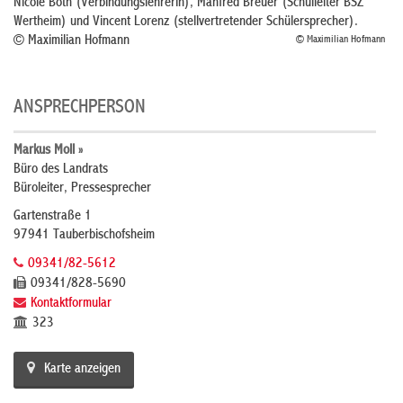
Nicole Both (Verbindungslehrerin), Manfred Breuer (Schulleiter BSZ
Wertheim) und Vincent Lorenz (stellvertretender Schülersprecher).
© Maximilian Hofmann
© Maximilian Hofmann
ANSPRECHPERSON
Markus Moll »
Büro des Landrats
Büroleiter, Pressesprecher
Gartenstraße 1
97941 Tauberbischofsheim
09341/82-5612
09341/828-5690
Kontaktformular
323
Karte anzeigen