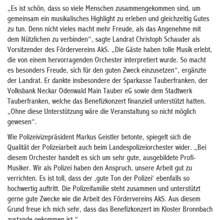
„Es ist schön, dass so viele Menschen zusammengekommen sind, um
gemeinsam ein musikalisches Highlight zu erleben und gleichzeitig Gutes
zu tun. Denn nicht vieles macht mehr Freude, als das Angenehme mit
dem Nützlichen zu verbinden“, sagte Landrat Christoph Schauder als
Vorsitzender des Fördervereins AkS. „Die Gäste haben tolle Musik erlebt,
die von einem hervorragenden Orchester interpretiert wurde. So macht
es besonders Freude, sich für den guten Zweck einzusetzen“, ergänzte
der Landrat. Er dankte insbesondere der Sparkasse Tauberfranken, der
Volksbank Neckar Odenwald Main Tauber eG sowie dem Stadtwerk
Tauberfranken, welche das Benefizkonzert finanziell unterstützt hatten.
„Ohne diese Unterstützung wäre die Veranstaltung so nicht möglich
gewesen“.
Wie Polizeivizepräsident Markus Geistler betonte, spiegelt sich die
Qualität der Polizeiarbeit auch beim Landespolizeiorchester wider. „Bei
diesem Orchester handelt es sich um sehr gute, ausgebildete Profi-
Musiker. Wir als Polizei haben den Anspruch, unsere Arbeit gut zu
verrichten. Es ist toll, dass der ‚gute Ton der Polizei‘ ebenfalls so
hochwertig auftritt. Die Polizeifamilie steht zusammen und unterstützt
gerne gute Zwecke wie die Arbeit des Fördervereins AkS. Aus diesem
Grund freue ich mich sehr, dass das Benefizkonzert im Kloster Bronnbach