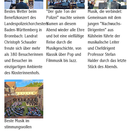
Bestes Wetter beim
"Der gute Ton der
Musik, die verbindet:
Benefizkonzert des
Polizei" machte seinem
Gemeinsam mit dem
Landespolizeichorchesters
Namen an diesem
jungen "Nachwuchs-
Baden-Württemberg in
Abend wieder alle Ehre
Dirigenten" aus
Bronnbach: Landrat
und bot eine vielfältige
Külsheim führte der
Christoph Schauder
Reise durch die
musikalische Leiter
freute sich über mehr
Musikgeschichte, von
und Chefdirigent
als 380 Besucherinnen
Klassik über Pop und
Professor Stefan
und Besucher im
Filmmusik bis Jazz.
Halder durch das letzte
einzigartigen Ambiente
Stück des Abends.
des Klosterinnenhofs.
Beste Musik im
stimmungsvollen