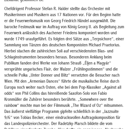
zustande gekommen ist.“
Chefdirigent Professor Stefan R. Halder stellte das Orchester mit
Musikerinnen und Musikern aus 17 Nationen vor. Für den Beginn hatte
er die Feuerwerksmusik von Georg Friedrich Händel ausgewählt. Die
barocke Festmusik war im Auftrag von König Georg II. als Begleitung zum
Feuerwerk anlässlich des Aachener Friedens komponiert worden und
wurde 1749 uraufgeführt. Es folgten drei Sätze aus „Terpsichore“, einer
Sammlung von Tänzen des deutschen Komponisten Michael Praetorius.
Hierbei stachen die zahlreichen Soli auf verschiedensten Blas- und
Schlaginstrumenten besonders heraus. Besonderen Anklang beim
Publikum fanden drei Werke von Johann Strauß „Éljen a Magyár“
versprühte ungarisches Flair, der Walzer „Frühlingsstimmen“ und die
schnelle Polka „Unter Donner und Blitz“ versetzten die Besucher nach
Wien. Mit den „Armenian Dances“ führte die musikalische Reise durch
Europa noch weiter nach Osten, ehe bei dem Pop-Klassiker „Against all
odds“ von Phil Collins das hinreißende Saxofon-Solo von Fabio
Kronmüller die Zuhörer besonders berührte. „Somewhere over the
rainbow“ mochte man bei der Filmmusik „The Wizard of Oz“ mitsummen.
Das äußerst vielfältige Programm gipfelte schließlich in der „Jazzsuite
9/6“ von Tobias Becker, einer eindrucksvollen Auftragskomposition für
das Landespolizeiorchester. Der Radetzky-Marsch bildete die vom