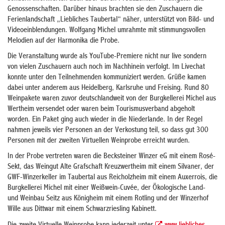
Genossenschaften. Darüber hinaus brachten sie den Zuschauern die
Ferienlandschaft „Liebliches Taubertal“ näher, unterstützt von Bild- und
Videoeinblendungen. Wolfgang Michel umrahmte mit stimmungsvollen
Melodien auf der Harmonika die Probe.
Die Veranstaltung wurde als YouTube-Premiere nicht nur live sondern
von vielen Zuschauern auch noch im Nachhinein verfolgt. Im Livechat
konnte unter den Teilnehmenden kommuniziert werden. Grüße kamen
dabei unter anderem aus Heidelberg, Karlsruhe und Freising. Rund 80
Weinpakete waren zuvor deutschlandweit von der Burgkellerei Michel aus
Wertheim versendet oder waren beim Tourismusverband abgeholt
worden. Ein Paket ging auch wieder in die Niederlande. In der Regel
nahmen jeweils vier Personen an der Verkostung teil, so dass gut 300
Personen mit der zweiten Virtuellen Weinprobe erreicht wurden.
In der Probe vertreten waren die Becksteiner Winzer eG mit einem Rosé-
Sekt, das Weingut Alte Grafschaft Kreuzwertheim mit einem Silvaner, der
GWF-Winzerkeller im Taubertal aus Reicholzheim mit einem Auxerrois, die
Burgkellerei Michel mit einer Weißwein-Cuvée, der Ökologische Land-
und Weinbau Seitz aus Königheim mit einem Rotling und der Winzerhof
Wille aus Dittwar mit einem Schwarzriesling Kabinett.