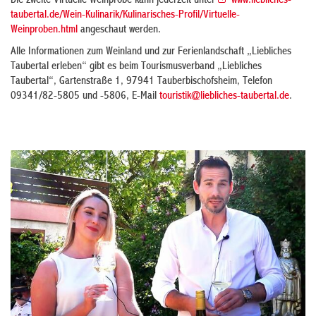
Die zweite Virtuelle Weinprobe kann jederzeit unter
www.liebliches-
taubertal.de/Wein-Kulinarik/Kulinarisches-Profil/Virtuelle-
Weinproben.html
angeschaut werden.
Alle Informationen zum Weinland und zur Ferienlandschaft „Liebliches
Taubertal erleben“ gibt es beim Tourismusverband „Liebliches
Taubertal“, Gartenstraße 1, 97941 Tauberbischofsheim, Telefon
09341/82-5805 und -5806, E-Mail
touristik@liebliches-taubertal.de
.