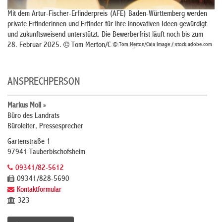
Mit dem Artur-Fischer-Erfinderpreis (AFE) Baden-Württemberg werden
private Erfinderinnen und Erfinder für ihre innovativen Ideen gewürdigt
und zukunftsweisend unterstützt. Die Bewerberfrist läuft noch bis zum
28. Februar 2025. © Tom Merton/Caia Image / stock.adobe.com
© Tom Merton/Caia Image / stock.adobe.com
ANSPRECHPERSON
Markus Moll »
Büro des Landrats
Büroleiter, Pressesprecher
Gartenstraße 1
97941 Tauberbischofsheim
09341/82-5612
09341/828-5690
Kontaktformular
323