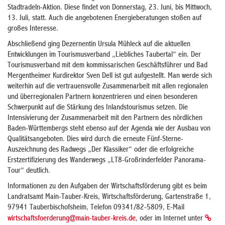
Stadtradeln-Aktion. Diese findet von Donnerstag, 23. Juni, bis Mittwoch,
13. Juli, statt. Auch die angebotenen Energieberatungen stoßen auf
großes Interesse.
Abschließend ging Dezernentin Ursula Mühleck auf die aktuellen
Entwicklungen im Tourismusverband „Liebliches Taubertal“ ein. Der
Tourismusverband mit dem kommissarischen Geschäftsführer und Bad
Mergentheimer Kurdirektor Sven Dell ist gut aufgestellt. Man werde sich
weiterhin auf die vertrauensvolle Zusammenarbeit mit allen regionalen
und überregionalen Partnern konzentrieren und einen besonderen
Schwerpunkt auf die Stärkung des Inlandstourismus setzen. Die
Intensivierung der Zusammenarbeit mit den Partnern des nördlichen
Baden-Württembergs steht ebenso auf der Agenda wie der Ausbau von
Qualitätsangeboten. Dies wird durch die erneute Fünf-Sterne-
Auszeichnung des Radwegs „Der Klassiker“ oder die erfolgreiche
Erstzertifizierung des Wanderwegs „LT8-Großrinderfelder Panorama-
Tour“ deutlich.
Informationen zu den Aufgaben der Wirtschaftsförderung gibt es beim
Landratsamt Main-Tauber-Kreis, Wirtschaftsförderung, Gartenstraße 1,
97941 Tauberbischofsheim, Telefon 09341/82-5809, E-Mail
wirtschaftsfoerderung@main-tauber-kreis.de
, oder im Internet unter