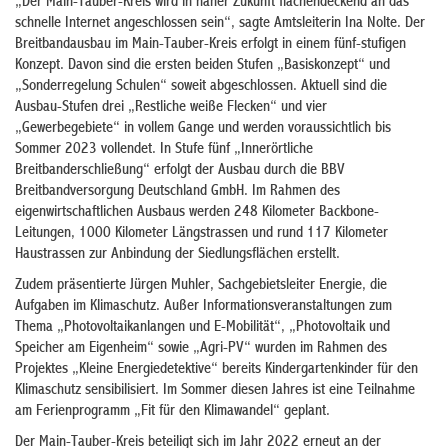
„Der Main-Tauber-Kreis wird in naher Zukunft flächendeckend an das
schnelle Internet angeschlossen sein“, sagte Amtsleiterin Ina Nolte. Der
Breitbandausbau im Main-Tauber-Kreis erfolgt in einem fünf-stufigen
Konzept. Davon sind die ersten beiden Stufen „Basiskonzept“ und
„Sonderregelung Schulen“ soweit abgeschlossen. Aktuell sind die
Ausbau-Stufen drei „Restliche weiße Flecken“ und vier
„Gewerbegebiete“ in vollem Gange und werden voraussichtlich bis
Sommer 2023 vollendet. In Stufe fünf „Innerörtliche
Breitbanderschließung“ erfolgt der Ausbau durch die BBV
Breitbandversorgung Deutschland GmbH. Im Rahmen des
eigenwirtschaftlichen Ausbaus werden 248 Kilometer Backbone-
Leitungen, 1000 Kilometer Längstrassen und rund 117 Kilometer
Haustrassen zur Anbindung der Siedlungsflächen erstellt.
Zudem präsentierte Jürgen Muhler, Sachgebietsleiter Energie, die
Aufgaben im Klimaschutz. Außer Informationsveranstaltungen zum
Thema „Photovoltaikanlangen und E-Mobilität“, „Photovoltaik und
Speicher am Eigenheim“ sowie „Agri-PV“ wurden im Rahmen des
Projektes „Kleine Energiedetektive“ bereits Kindergartenkinder für den
Klimaschutz sensibilisiert. Im Sommer diesen Jahres ist eine Teilnahme
am Ferienprogramm „Fit für den Klimawandel“ geplant.
Der Main-Tauber-Kreis beteiligt sich im Jahr 2022 erneut an der