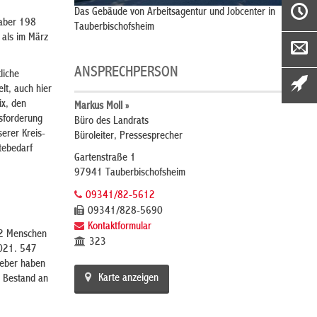
Das Gebäude von Arbeitsagentur und Jobcenter in
 aber 198
Tauberbischofsheim
 als im März
ANSPRECHPERSON
liche
lt, auch hier
ix, den
Markus Moll »
usforderung
Büro des Landrats
serer Kreis-
Büroleiter, Pressesprecher
tebedarf
Gartenstraße 1
97941 Tauberbischofsheim
09341/82-5612
09341/828-5690
Kontaktformular
042 Menschen
323
2021. 547
geber haben
Karte anzeigen
r Bestand an