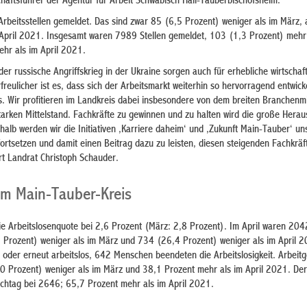
häftsführer der Agentur für Arbeit Schwäbisch Hall-Tauberbischofsheim.
rbeitsstellen gemeldet. Das sind zwar 85 (6,5 Prozent) weniger als im März,
April 2021. Insgesamt waren 7989 Stellen gemeldet, 103 (1,3 Prozent) mehr
hr als im April 2021.
r russische Angriffskrieg in der Ukraine sorgen auch für erhebliche wirtschaft
eulicher ist es, dass sich der Arbeitsmarkt weiterhin so hervorragend entwicke
s. Wir profitieren im Landkreis dabei insbesondere von dem breiten Branchenm
arken Mittelstand. Fachkräfte zu gewinnen und zu halten wird die große Hera
halb werden wir die Initiativen ‚Karriere daheim‘ und ‚Zukunft Main-Tauber‘ un
fortsetzen und damit einen Beitrag dazu zu leisten, diesen steigenden Fachkräf
lärt Landrat Christoph Schauder.
im Main-Tauber-Kreis
die Arbeitslosenquote bei 2,6 Prozent (März: 2,8 Prozent). Im April waren 2
2 Prozent) weniger als im März und 734 (26,4 Prozent) weniger als im April 
oder erneut arbeitslos, 642 Menschen beendeten die Arbeitslosigkeit. Arbeit
0 Prozent) weniger als im März und 38,1 Prozent mehr als im April 2021. De
ichtag bei 2646; 65,7 Prozent mehr als im April 2021.