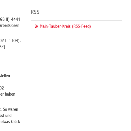
RSS
SGB II) 4441
Arbeitslosen
Main-Tauber-Kreis (RSS-Feed)
2021: 1104).
72).
tellen
3
902
ber haben
z. So waren
bst und
 etwas Glück