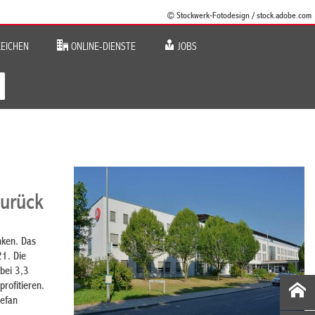
© Stockwerk-Fotodesign / stock.adobe.com
EICHEN
ONLINE-DIENSTE
JOBS
zurück
nken. Das
21. Die
bei 3,3
rofitieren.
tefan