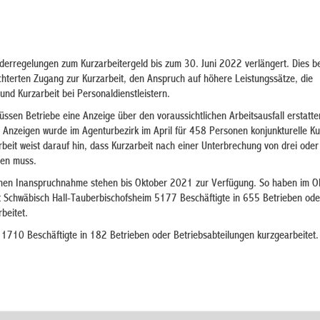
derregelungen zum Kurzarbeitergeld bis zum 30. Juni 2022 verlängert. Dies be
chterten Zugang zur Kurzarbeit, den Anspruch auf höhere Leistungssätze, die
und Kurzarbeit bei Personaldienstleistern.
ssen Betriebe eine Anzeige über den voraussichtlichen Arbeitsausfall erstatt
 Anzeigen wurde im Agenturbezirk im April für 458 Personen konjunkturelle Ku
rbeit weist darauf hin, dass Kurzarbeit nach einer Unterbrechung von drei ode
den muss.
ichen Inanspruchnahme stehen bis Oktober 2021 zur Verfügung. So haben im O
it Schwäbisch Hall-Tauberbischofsheim 5177 Beschäftigte in 655 Betrieben ode
beitet.
1710 Beschäftigte in 182 Betrieben oder Betriebsabteilungen kurzgearbeitet.