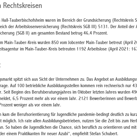
h Rechtskreisen
 Hall-Tauberbischofsheim waren im Bereich der Grundsicherung (Rechtskreis 
eich der Arbeitslosenversicherung (Rechtskreis SGB III) 5131. Der Anteil der 
icherung (SGB II) am gesamten Bestand betrug 46,4 Prozent.
im Main-Tauber-Kreis wurden 850 vom Jobcenter Main-Tauber betreut (April 
beitsagentur im Main-Tauber-Kreis betreuten 1192 Arbeitslose (April 2021: 16
t
smarkt spitzt sich aus Sicht der Unternehmen zu. Das Angebot an Ausbildungss
frage. Auf 100 betriebliche Ausbildungsstellen kommen rein rechnerisch nur 4
 Seit Beginn des Berufsberatungsjahres im Oktober letzten Jahres wurden 4
emeldet, 6,5 Prozent mehr als vor einem Jahr. 2121 Bewerberinnen und Bewer
Prozent weniger als vor einem Jahr.
n kam die Berufsorientierung für Jugendliche pandemie-bedingt deutlich zu kur
ht möglich. Ich rate allen Ausbildungsbetrieben, nutzen Sie die Zeit bis zum Her
an. So haben die Jugendlichen die Chance, sich beruflich zu orientieren und mit
oder einem Praktikanten Ihr neuer Azubi“, empfiehlt Stefan Schubert.